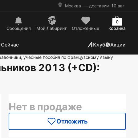
Москва
— доставим 10 авг.
0
Сообщения
Mой Лабиринт
Отложенные
Корзина
 Сейчас
Клуб
Акции
равочники, учебные пособия по французскому языку
ьников 2013 (+CD)
:
Нет в продаже
Отложить