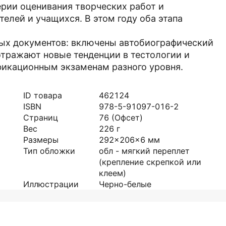
ерии оценивания творческих работ и
елей и учащихся. В этом году оба этапа
ых документов: включены автобиографический
отражают новые тенденции в тестологии и
фикационным экзаменам разного уровня.
ID товара
462124
ISBN
978-5-91097-016-2
Страниц
76
(Офсет)
Вес
226
г
Размеры
292x206x6
мм
Тип обложки
обл - мягкий переплет
(крепление скрепкой или
клеем)
Иллюстрации
Черно-белые