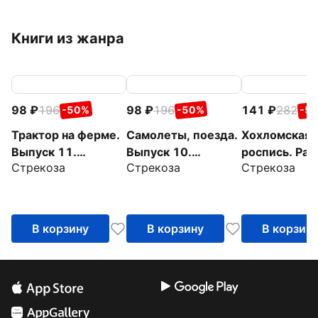
Книги из жанра
98
196
98
196
141
282
-50%
-50%
-5
Трактор на ферме.
Самолеты, поезда.
Хохломская
Выпуск 11.
Выпуск 10.
роспись. Рас
Стрекоза
Стрекоза
Стрекоза
Раскраска с
Раскраска с
с наклейкам
толстым цветным
толстым цветным
контуром
контуром
В корзину
В корзину
В корзин