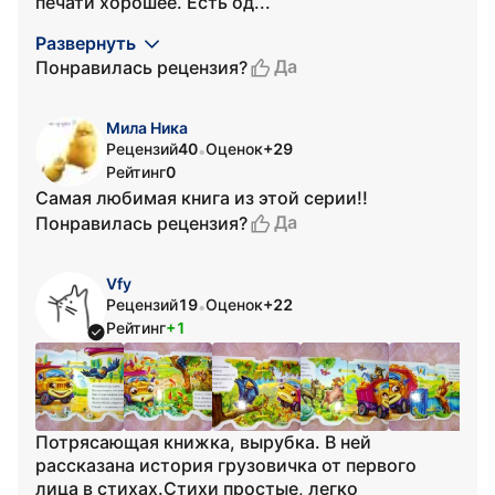
печати хорошее. Есть од...
Развернуть
Да
Понравилась рецензия?
Мила Ника
Рецензий
40
Оценок
+29
•
Рейтинг
0
Самая любимая книга из этой серии!!
Да
Понравилась рецензия?
Vfy
Рецензий
19
Оценок
+22
•
Рейтинг
+1
Потрясающая книжка, вырубка. В ней
рассказана история грузовичка от первого
лица в стихах.Стихи простые, легко