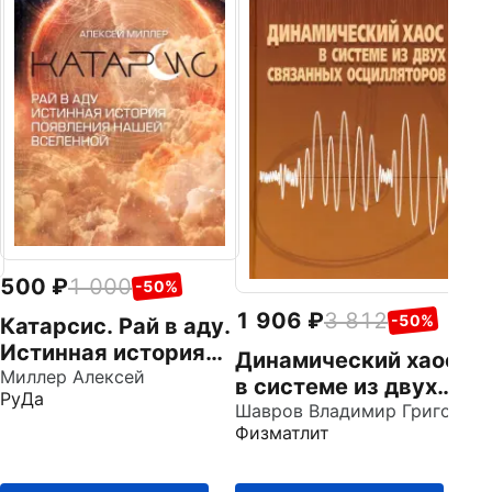
В
м
с
Фи
3
а
б
500
1 000
-50%
1 906
3 812
-50%
Катарсис. Рай в аду.
Истинная история
Динамический хаос
появления нашей
Миллер Алексей
в системе из двух
РуДа
Вселенной
связанных
Шавров Владимир Григорьевич
Физматлит
осцилляторов