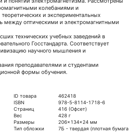
й и понятий электромагнетизма. Рассмотрены
тромагнитными колебаниями и
 теоретических и экспериментальных
зь между оптическими и электромагнитными
сших технических учебных заведений в
вательного Госстандарта. Соответствует
ктивизацию научного мышления и
вания преподавателями и студентами
ционной формы обучения.
ID товара
462418
ISBN
978-5-8114-1718-6
Страниц
416
(Офсет)
Вес
428
г
Размеры
206x134x24
мм
Тип обложки
7Б - твердая (плотная бумага