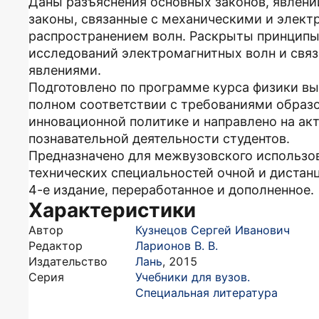
Даны разъяснения основных законов, явлени
законы, связанные с механическими и элек
распространением волн. Раскрыты принципы
исследований электромагнитных волн и свя
явлениями.
Подготовлено по программе курса физики вы
полном соответствии с требованиями образо
инновационной политике и направлено на а
познавательной деятельности студентов.
Предназначено для межвузовского использо
технических специальностей очной и дистан
4-е издание, переработанное и дополненное.
Характеристики
Автор
Кузнецов Сергей Иванович
Редактор
Ларионов В. В.
Издательство
Лань
,
2015
Серия
Учебники для вузов.
Специальная литература