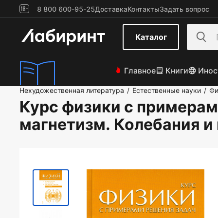
8 800 600-95-25
Доставка
Контакты
Задать вопрос
Каталог
Главное
Книги
Инос
Нехудожественная литература
Естественные науки
Фи
/
/
Курс физики с примерам
магнетизм. Колебания и