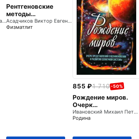
Рентгеновские
методы
Егоров Владимир Константинович
исследования
Асадчиков Виктор Евгеньевич
Физматлит
частично
упорядоченных
систем
855
1 710
-50%
Рождение миров.
Очерк
представлений о
Ивановский Михаил Петрович
Родина
возникновении и
развитии солнечной
системы