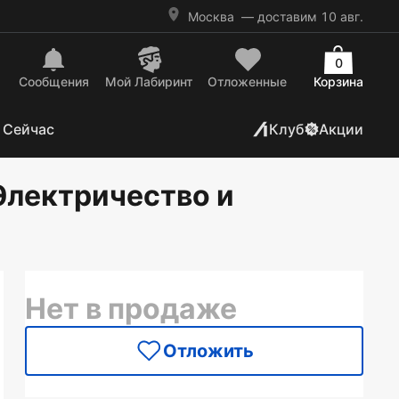
Москва
— доставим 10 авг.
0
Сообщения
Mой Лабиринт
Отложенные
Корзина
 Сейчас
Клуб
Акции
Электричество и
Нет в продаже
Отложить