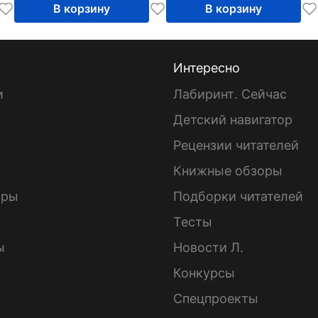
В корзину
В корзину
Интересно
и
Лабиринт. Сейчас
Детский навигатор
ы
Рецензии читателей
Книжные обзоры
ары
Подборки читателей
Тесты
ы
Новости Л.
Конкурсы
Спецпроекты