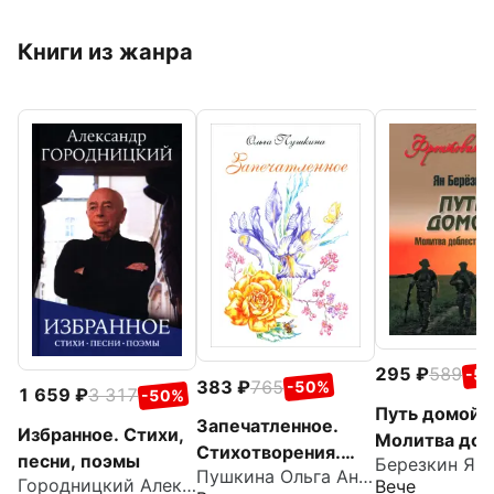
Книги из жанра
295
589
-5
383
765
-50%
1 659
3 317
-50%
Путь домой.
Запечатленное.
Избранное. Стихи,
Молитва доб
Стихотворения.
песни, поэмы
Березкин Ян
русской
Пушкина Ольга Анатольевна
Избранное
Городницкий Александр Моисеевич
Вече