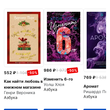
986
1 972
-50%
552
1 104
-50%
769
1 538
-
Изменить 6-го
Как найти любовь в
Уолш Хлоя
Аромат
книжном магазине
Азбука
Ришардо Пол
Генри Вероника
Азбука
Азбука