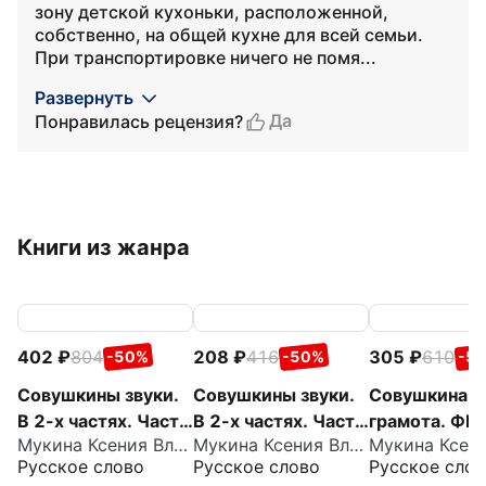
зону детской кухоньки, расположенной,
собственно, на общей кухне для всей семьи.
При транспортировке ничего не помя...
Развернуть
Да
Понравилась рецензия?
Книги из жанра
402
804
208
416
305
610
-50%
-50%
-5
Совушкины звуки.
Совушкины звуки.
Совушкина
В 2-х частях. Часть
В 2-х частях. Часть
грамота. ФГ
Мукина Ксения Владимировна
Мукина Ксения Владимировна
2. ФГОС ДО
1. ФГОС ДО
Русское слово
Русское слово
Русское слов