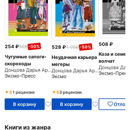
508
254
508
-50%
528
1 056
-50%
Коза и семер
Чугунные сапоги-
Неудачная карьера
волчат
скороходы
мегеры
Донцова Дарья Аркадьевна
Донцова Дарья Аркадьевна
Эксмо-Пресс
Эксмо-Пресс
Эксмо
5
1 рецензия
5
3 рецензии
В корзину
В корзину
Отлож
Книги из жанра