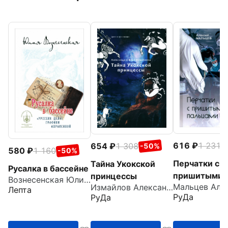
616
1 231
654
1 308
-
-50%
580
1 160
-50%
Перчатки с
Тайна Укокской
Русалка в бассейне
пришитыми
принцессы
Вознесенская Юлия Николаевна
Измайлов Александр
пальцами
Лепта
РуДа
РуДа