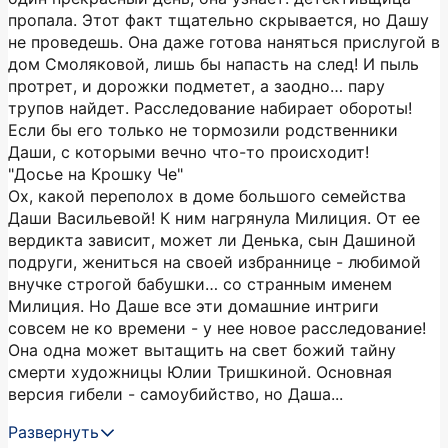
пропала. Этот факт тщательно скрывается, но Дашу
не проведешь. Она даже готова наняться прислугой в
дом Смоляковой, лишь бы напасть на след! И пыль
протрет, и дорожки подметет, а заодно… пару
трупов найдет. Расследование набирает обороты!
Если бы его только не тормозили родственники
Даши, с которыми вечно что-то происходит!
"Досье на Крошку Че"
Ох, какой переполох в доме большого семейства
Даши Васильевой! К ним нагрянула Милиция. От ее
вердикта зависит, может ли Денька, сын Дашиной
подруги, жениться на своей избраннице - любимой
внучке строгой бабушки… со странным именем
Милиция. Но Даше все эти домашние интриги
совсем не ко времени - у нее новое расследование!
Она одна может вытащить на свет божий тайну
смерти художницы Юлии Тришкиной. Основная
версия гибели - самоубийство, но Даша...
Развернуть