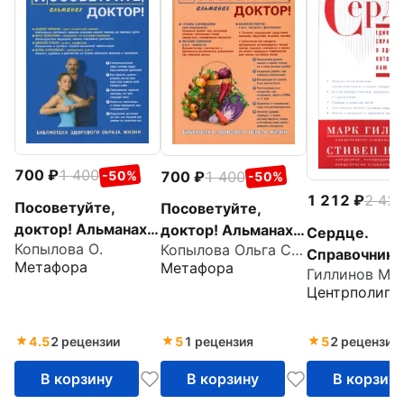
700
1 400
700
1 400
-50%
-50%
1 212
2 42
Посоветуйте,
Посоветуйте,
доктор! Альманах
доктор! Альманах
Сердце.
Копылова О.
Копылова Ольга Сергеевна
№7
№6
Справочник
Метафора
Метафора
Гиллинов Ма
кардиопацие
Центрполигр
4.5
2 рецензии
5
1 рецензия
5
2 рецензии
В корзину
В корзину
В корзин