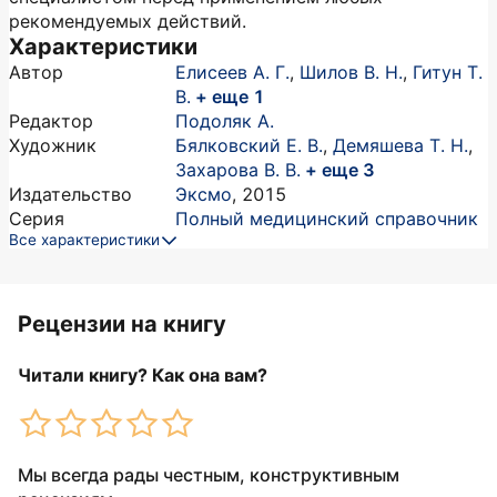
рекомендуемых действий.
Характеристики
Автор
Елисеев А. Г.
,
Шилов В. Н.
,
Гитун Т.
В.
+ еще 1
Редактор
Подоляк А.
Художник
Бялковский Е. В.
,
Демяшева Т. Н.
,
Захарова В. В.
+ еще 3
Издательство
Эксмо
,
2015
Серия
Полный медицинский справочник
Все характеристики
Рецензии на книгу
Читали книгу? Как она вам?
Мы всегда рады честным, конструктивным