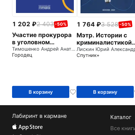
1 202
2 403
1 764
3 528
-50%
-50%
Участие прокурора
Мэтр. Истории с
в уголовном
криминалистикой
преследовании в
Тимошенко Андрей Анатольевич
плюс… Русская
Городец
Спутник+
Российской
эпопея
Федерации. Альбом
схем
В корзину
В корзину
Лабиринт в кармане
Каталог
Все книг