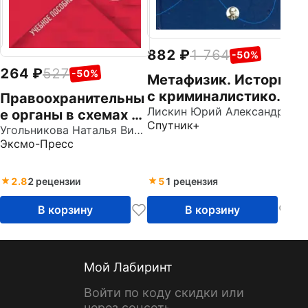
882
1 764
-50%
264
527
-50%
Метафизик. Истории
с криминалистикой
Правоохранительны
плюс...
Лискин Юрий Александрович
е органы в схемах и
Спутник+
определениях.
Угольникова Наталья Викторовна
Эксмо-Пресс
Учебное пособие
2.8
2 рецензии
5
1 рецензия
В корзину
В корзину
Мой Лабиринт
Войти по коду скидки или
через соцсеть