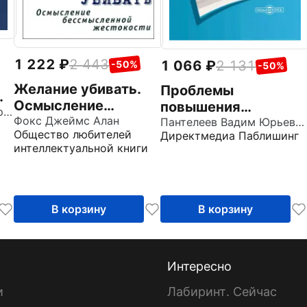
1 222
2 443
1 066
2 131
-50%
-50%
Желание убивать.
Проблемы
Осмысление
повышения
Лискин Юрий Александрович
бессмысленной
Фокс Джеймс Алан
эффективности
Пантелеев Вадим Юрьевич
Общество любителей
Директмедиа Паблишинг
жестокости
применения
интеллектуальной книги
административного
законодательства.
Монография
В корзину
В корзину
Интересно
и
Лабиринт. Сейчас