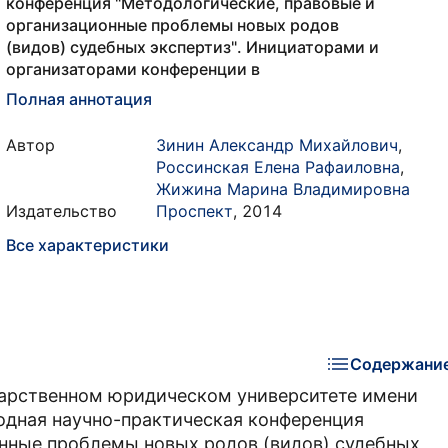
конференция "Методологические, правовые и
организационные проблемы новых родов
(видов) судебных экспертиз". Инициаторами и
организаторами конференции в
Полная аннотация
Автор
Зинин Александр Михайлович
,
Россинская Елена Рафаиловна
,
Жижина Марина Владимировна
Издательство
Проспект
,
2014
Все характеристики
Содержани
дарственном юридическом университете имени
одная научно-практическая конференция
онные проблемы новых родов (видов) судебных