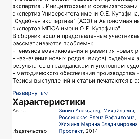
экспертиз". Инициаторами и организаторам
экспертиз Университета имени О.Е. Кутафин
"Судебная экспертиза" (АСЭ) и Автономная 
экспертов МГЮА имени О.Е. Кутафина".
В сборник вошли представленные участника
рассматриваются проблемы:
- генезиса возникновения и развития новых 
- назначения новых родов (видов) судебных 
результатов в гражданском и уголовном суд
- методического обеспечения производства 
Тезисы выступлений и статьи печатаются в ав
Развернуть
Характеристики
Автор
Зинин Александр Михайлович
,
Россинская Елена Рафаиловна
,
Жижина Марина Владимировна
Издательство
Проспект
,
2014