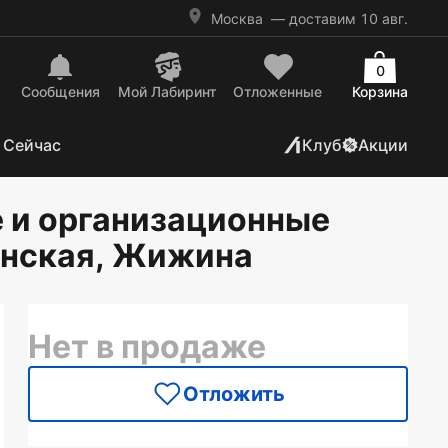
Москва
— доставим 10 авг.
0
Сообщения
Mой Лабиринт
Отложенные
Корзина
 Сейчас
Клуб
Акции
е и организационные
синская, Жижина
Нет в продаже
Отложить