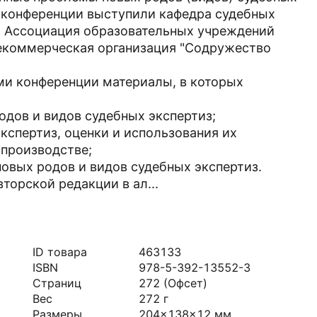
и конференции выступили кафедра судебных
а, Ассоциация образовательных учреждений
некоммерческая организация "Содружество
ми конференции материалы, в которых
родов и видов судебных экспертиз;
экспертиз, оценки и использования их
опроизводстве;
новых родов и видов судебных экспертиз.
торской редакции в ал...
ID товара
463133
ISBN
978-5-392-13552-3
Страниц
272
(Офсет)
Вес
272
г
Размеры
204x138x12
мм