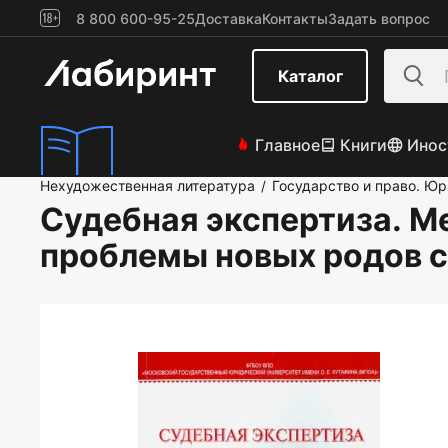
8 800 600-95-25
Доставка
Контакты
Задать вопрос
Каталог
Главное
Книги
Инос
Нехудожественная литература
Государство и право. Ю
/
Судебная экспертиза. М
проблемы новых родов с