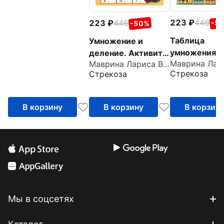
навыков
223
446
223
446
-5
-50%
Таблица
Умножение и
умножения.
деление. Активити
Маврина Лариса Викторовна
Активити дл
для начальной
Стрекоза
Стрекоза
начальной ш
школы
В корзину
В корзину
В корзин
Мы в соцсетях