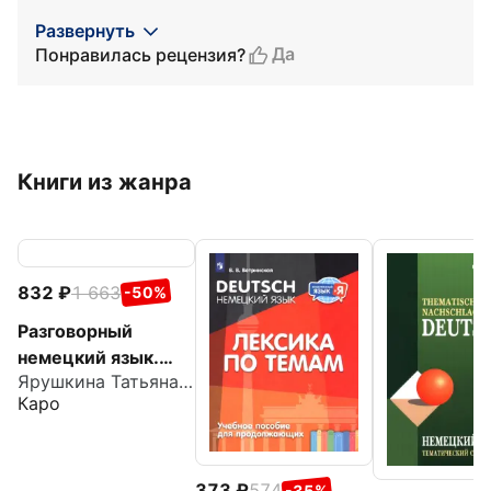
Развернуть
Да
Понравилась рецензия?
Книги из жанра
832
1 663
-50%
Разговорный
немецкий язык.
Ярушкина Татьяна Семеновна
Интенсивный курс
Каро
373
574
-35%