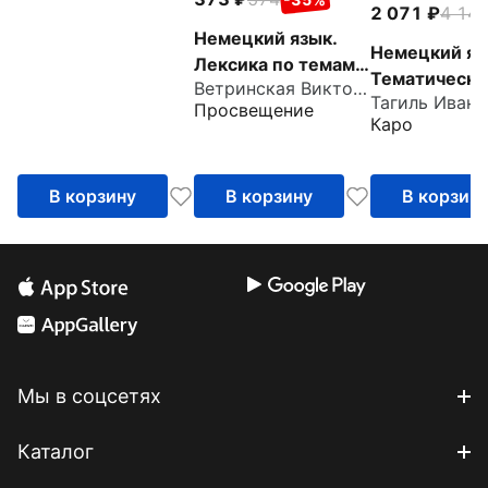
2 071
4 14
Немецкий язык.
Немецкий яз
Лексика по темам.
Тематически
Ветринская Виктория Владиславовна
Учебное пособие
справочник
Просвещение
для
Каро
продолжающих
В корзину
В корзину
В корзин
Мы в соцсетях
Каталог