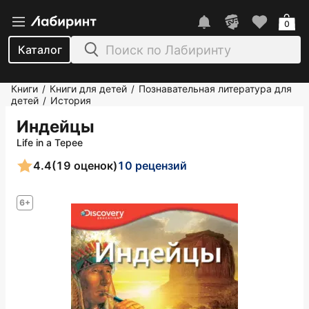
0
Каталог
Книги
Книги для детей
Познавательная литература для
/
/
детей
История
/
Индейцы
Life in a Tepee
4.4
(19 оценок)
10 рецензий
6+