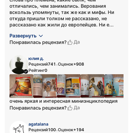
отличались, чем занимались. Верования
вскользь упомянуты, так же как и мифы. Ни
откуда пришли толком не рассказано, не
рассказано как жили до европейцев. Ни е...
Развернуть
Да
Понравилась рецензия?
юлия д.
Рецензий
741
Оценок
+908
•
Рейтинг
0
очень яркая и интересная миниэнциклопедия
Да
Понравилась рецензия?
agatalana
Рецензий
100
Оценок
+194
•