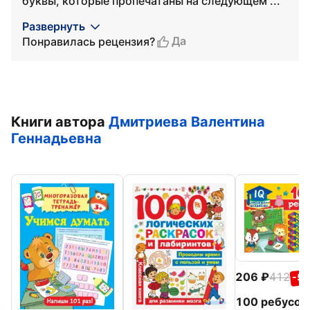
буквы, которые пропечатаны на следующем ...
Развернуть
Да
Понравилась рецензия?
Книги автора
Дмитриева Валентина
Геннадьевна
206
412
-5
100 ребусов