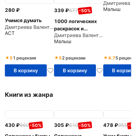
Малыш
280
339
677
-50%
Учимся думать
1000 логических
Дмитриева Валентина Геннадьевна
раскрасок и
АСТ
Дмитриева Валентина Геннадьевна
лабиринтов
Малыш
5
1 рецензия
5
2 рецензии
4.7
5 реценз
В корзину
В корзину
В корзин
Книги из жанра
430
860
305
610
478
955
-50%
-50%
-5
Совушкины буквы.
Совушкино
Учим буквы.