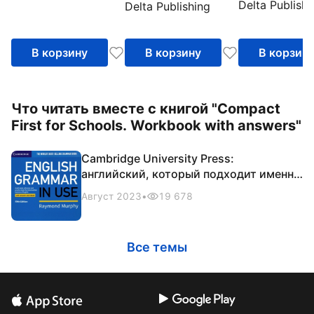
Delta Publishi
Delta Publishing
2018 exam. A
Book
В корзину
В корзину
В корзин
Что читать вместе с книгой "Compact
First for Schools. Workbook with answers"
Cambridge University Press:
английский, который подходит именно
вам
Август 2023
•
19 678
Все темы