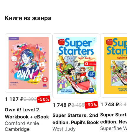
Книги из жанра
1 197
2 393
-50%
1 748
3 49
1 748
3 495
-50%
Own it! Level 2.
Super Starter
Super Starters. 2nd
Workbook + eBook
edition. New 
edition. Pupil’s Book
Cornford Annie
Superfine We
for the revis
West Judy
Cambridge