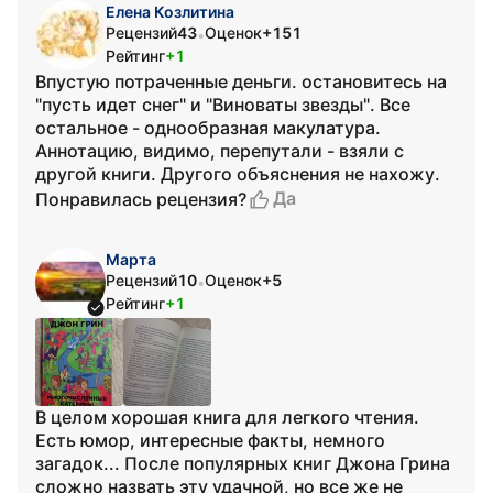
Елена Козлитина
Рецензий
43
Оценок
+151
•
Рейтинг
+1
Впустую потраченные деньги. остановитесь на
"пусть идет снег" и "Виноваты звезды". Все
остальное - однообразная макулатура.
Аннотацию, видимо, перепутали - взяли с
другой книги. Другого объяснения не нахожу.
Да
Понравилась рецензия?
Марта
Рецензий
10
Оценок
+5
•
Рейтинг
+1
В целом хорошая книга для легкого чтения.
Есть юмор, интересные факты, немного
загадок... После популярных книг Джона Грина
сложно назвать эту удачной, но все же не