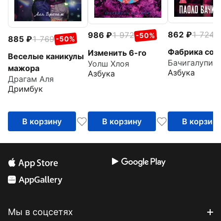
862
1 724
986
1 972
-
-50%
885
1 769
-50%
Фабрика сом
Изменить 6-го
Веселые каникулы
Бачигалупи 
Уолш Хлоя
мажора
Азбука
Азбука
Драгам Аля
Дримбук
В корзину
В корзину
В корзин
Мы в соцсетях