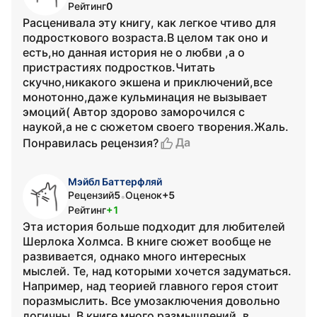
Рейтинг
0
Расценивала эту книгу, как легкое чтиво для
подросткового возраста.В целом так оно и
есть,но данная история не о любви ,а о
пристрастиях подростков.Читать
скучно,никакого экшена и приключений,все
монотонно,даже кульминация не вызывает
эмоций( Автор здорово заморочился с
наукой,а не с сюжетом своего творения.Жаль.
Да
Понравилась рецензия?
Мэйбл Баттерфляй
Рецензий
5
Оценок
+5
•
Рейтинг
+1
Эта история больше подходит для любителей
Шерлока Холмса. В книге сюжет вообще не
развивается, однако много интересных
мыслей. Те, над которыми хочется задуматься.
Например, над теорией главного героя стоит
поразмыслить. Все умозаключения довольно
логичны. В книге много размышлений, в