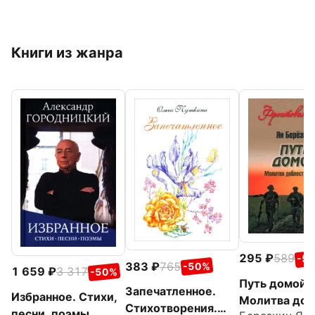
Книги из жанра
295
589
-5
383
765
-50%
1 659
3 317
-50%
Путь домой.
Запечатленное.
Избранное. Стихи,
Молитва доб
Стихотворения.
песни, поэмы