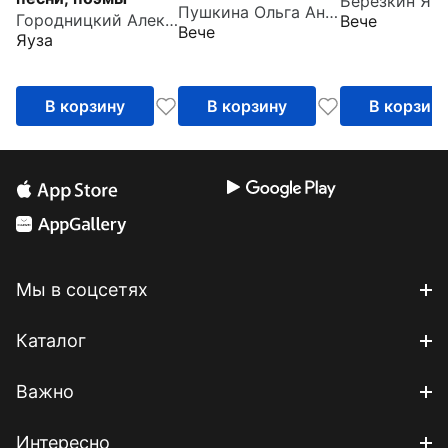
Березкин Ян
русской
Пушкина Ольга Анатольевна
Избранное
Городницкий Александр Моисеевич
Вече
Вече
Яуза
В корзину
В корзину
В корзин
Мы в соцсетях
Каталог
Важно
Интересно