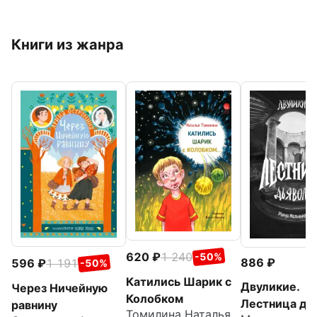
Книги из жанра
620
1 240
-50%
886
596
1 191
-50%
Катились Шарик с
Двуликие.
Через Ничейную
Колобком
Лестница дь
равнину
Томилина Наталья Юрьевна