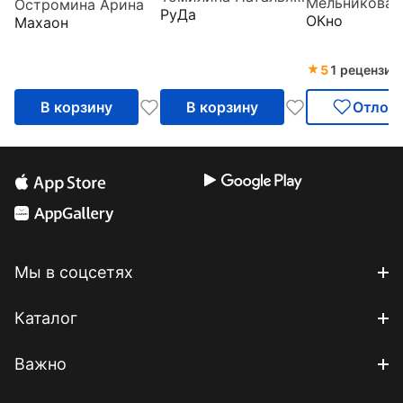
Остромина Арина
РуДа
ОКно
Махаон
5
1 рецензия
В корзину
В корзину
Отлож
Мы в соцсетях
Каталог
Важно