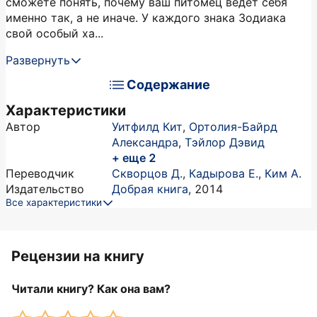
сможете понять, почему ваш питомец ведет себя
именно так, а не иначе. У каждого знака Зодиака
свой особый ха...
Развернуть
Содержание
Характеристики
Автор
Уитфилд Кит
,
Ортолия-Байрд
Александра
,
Тэйлор Дэвид
+ еще 2
Переводчик
Скворцов Д.
,
Кадырова Е.
,
Ким А.
Издательство
Добрая книга
,
2014
Все характеристики
Рецензии на книгу
Читали книгу? Как она вам?