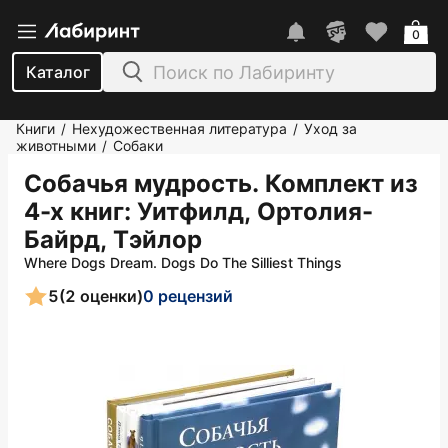
0
Каталог
Книги
Нехудожественная литература
Уход за
/
/
животными
Собаки
/
Собачья мудрость. Комплект из
4-х книг
: Уитфилд, Ортолия-
Байрд, Тэйлор
Where Dogs Dream. Dogs Do The Silliest Things
5
(2 оценки)
0 рецензий