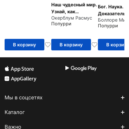
Наш чудесный мир.
Бог. Наука.
Узнай, как
Доказательс
Окерблум Расмус
работает
Начало
Попурри
Вселенная
Попурри
революцион
открытий
В корзину
В корзину
В корзин
Мы в соцсетях
Каталог
Важно