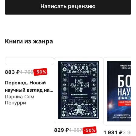
Написать рецензию
Книги из жанра
883
1 765
-50%
Переход. Новый
научный взгляд на
Парниа Сэм
жизнь и смерть
Попурри
829
1 657
-50%
1 981
3 96