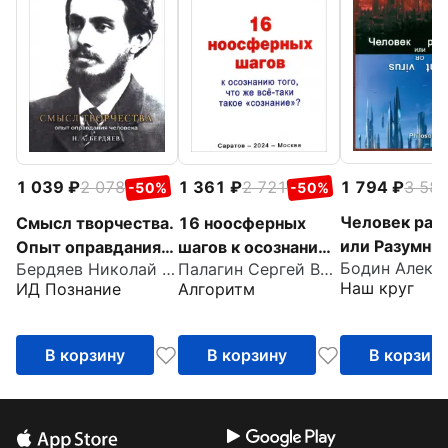
1 794
3 58
1 039
2 078
1 361
2 721
-50%
-50%
Человек раз
Смысл творчества.
16 ноосферных
или Разумны
Опыт оправдания
шагов к осознанию
Бодин Алекс
Бердяев Николай Александрович
Палагин Сергей Викторович
вирус. Моно
человека
того, что же всё-
Наш круг
ИД Познание
Алгоритм
таки такое
«сознание».
Первый
В корзину
В корзину
В корзин
ноосферный
учебник