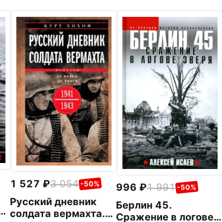
1 527
3 054
-50%
996
1 991
-50%
Русский дневник
Берлин 45.
й
солдата вермахта.
Сражение в логове