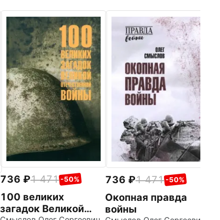
9
Т
Н
р
Ба
Це
м
1
736
1 471
736
1 471
-50%
-50%
100 великих
Окопная правда
загадок Великой
войны
Смыслов Олег Сергеевич
Смыслов Олег Сергеевич