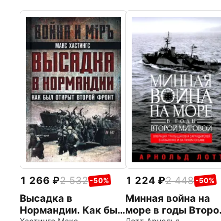
1 266
2 532
1 224
2 448
-50%
-50%
Высадка в
Минная война на
Нормандии. Как был
море в годы Второ
Хастингс Макс
Лотт Арнольд