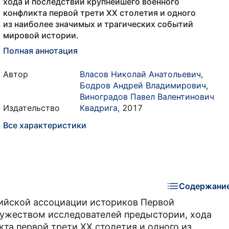
хода и последствий крупнейшего военного
конфликта первой трети XX столетия и одного
из наиболее значимых и трагических событий
мировой истории.
Полная аннотация
Автор
Власов Николай Анатольевич
,
Бодров Андрей Владимирович
,
Виноградов Павел Валентинович
Издательство
Квадрига
,
2017
Все характеристики
Содержани
сийской ассоциации историков Первой
ужеством исследователей предыстории, хода
та первой трети XX столетия и одного из