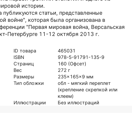
мировой истории.
а публикуются статьи, представленные
й войне", которая была организована в
ференции "Первая мировая война, Версальская
кт-Петербурге 11-12 октября 2013 г.
ID товара
465031
ISBN
978-5-91791-135-9
Страниц
160
(Офсет)
Вес
272
г
Размеры
235x165x9
мм
Тип обложки
обл - мягкий переплет
(крепление скрепкой или
клеем)
Иллюстрации
Без иллюстраций