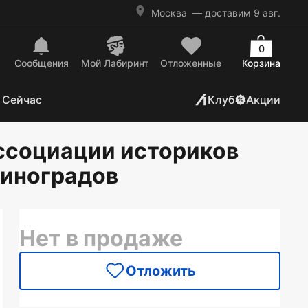
Москва
— доставим 9 авг.
0
Сообщения
Mой Лабиринт
Отложенные
Корзина
 Сейчас
Клуб
Акции
ссоциации историков
 Виноградов
Нет в продаже
Отложить