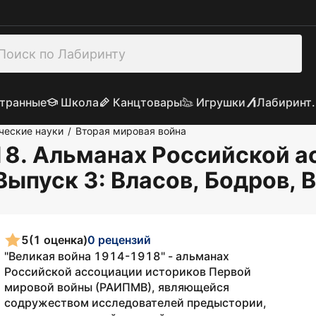
транные
Школа
Канцтовары
Игрушки
Лабиринт.
ческие науки
Вторая мировая война
/
8. Альманах Российской а
Выпуск 3
: Власов, Бодров,
5
(1 оценка)
0 рецензий
"Великая война 1914-1918" - альманах
Российской ассоциации историков Первой
мировой войны (РАИПМВ), являющейся
содружеством исследователей предыстории,