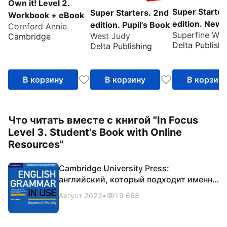
Own it! Level 2.
Super Starter
Super Starters. 2nd
Workbook + eBook
edition. New 
edition. Pupil’s Book
Cornford Annie
Superfine We
for the revis
West Judy
Cambridge
Delta Publishi
Delta Publishing
2018 exam. A
Book
В корзину
В корзину
В корзин
Что читать вместе с книгой "In Focus
Level 3. Student's Book with Online
Resources"
Cambridge University Press:
английский, который подходит именно
вам
Август 2023
•
19 668