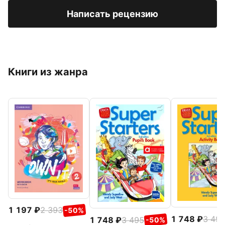
Написать рецензию
Книги из жанра
1 197
2 393
-50%
1 748
3 49
1 748
3 495
-50%