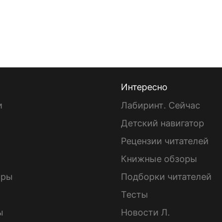
Интересно
и
Лабиринт. Сейчас
Детский навигатор
ы
Рецензии читателей
Книжные обзоры
ары
Подборки читателей
Тесты
ы
Новости Л.