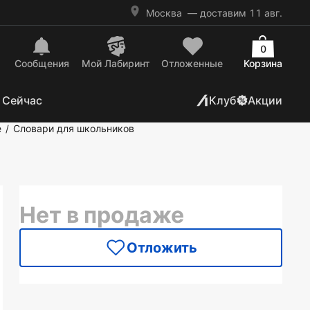
Москва
— доставим 11 авг.
0
Сообщения
Mой Лабиринт
Отложенные
Корзина
 Сейчас
Клуб
Акции
е
Словари для школьников
/
Нет в продаже
Отложить