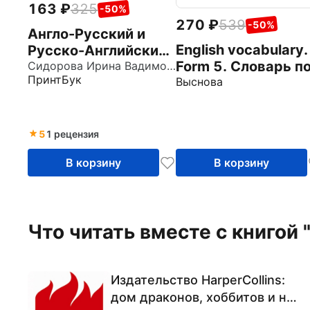
163
325
-50%
270
539
-50%
Англо-Русский и
English vocabulary.
Русско-Английский
Form 5. Словарь п
словарь. 1-4 класс.
Сидорова Ирина Вадимовна
ПринтБук
английскому язык
Выснова
Учебное пособие
5
1 рецензия
В корзину
В корзину
Что читать вместе с книгой "
Издательство HarperCollins:
дом драконов, хоббитов и не