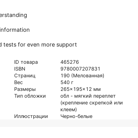
derstanding
 information
and tests for even more support
ID товара
465276
ISBN
9780007207831
Страниц
190
(Мелованная)
Вес
540
г
Размеры
265x195x12
мм
Тип обложки
обл - мягкий переплет
(крепление скрепкой или
клеем)
Иллюстрации
Черно-белые