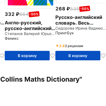
268
535
-50%
332
664
-50%
Русско-английский
о
Англо-русский,
словарь. Весь
у
русско-английский
школьный курс в
Сидорова Ирина Вадимовна
ПринтБук
словарь. 1-4
Степанов Валерий Юрьевич
таблицах
Феникс
классы. Как
переводятся и
2.8
2 рецензии
произносятся слова.
В корзину
В корзину
ФГОС
Collins Maths Dictionary"