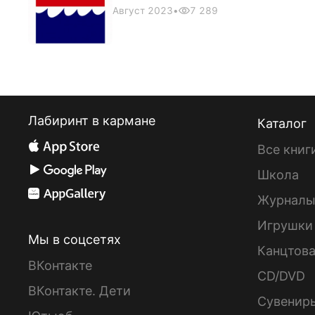
только
Август 2023
•
7 289
Лабиринт в кармане
Каталог
Все книг
Школа
Журнал
Игрушки
Мы в соцсетях
Канцтов
ВКонтакте
CD/DVD
ВКонтакте. Дети
Сувенир