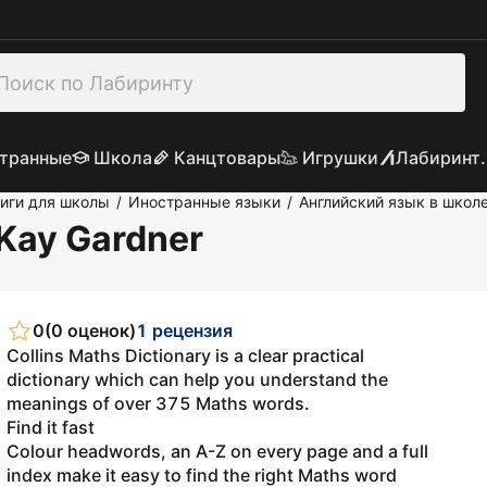
транные
Школа
Канцтовары
Игрушки
Лабиринт.
иги для школы
Иностранные языки
Английский язык в школ
/
/
 Kay Gardner
0
(0 оценок)
1 рецензия
Collins Maths Dictionary is a clear practical
dictionary which can help you understand the
meanings of over 375 Maths words.
Find it fast
Colour headwords, an A-Z on every page and a full
index make it easy to find the right Maths word