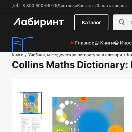
8 800 600-95-25
Доставка
Контакты
Задать вопрос
Каталог
Главное
Книги
Инос
Книги
Учебная, методическая литература и словари
Кн
/
/
Collins Maths Dictionary
: