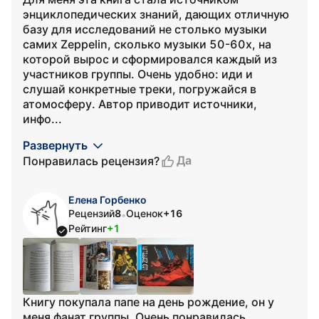
энциклопедических знаний, дающих отличную
базу для исследований не столько музыки
самих Zeppelin, сколько музыки 50-60х, на
которой вырос и сформировался каждый из
участников группы. Очень удобно: иди и
слушай конкретные треки, погружайся в
атомосферу. Автор приводит источники,
инфо...
Развернуть
Да
Понравилась рецензия?
Елена Горбенко
Рецензий
8
Оценок
+16
•
Рейтинг
+1
Книгу покупала папе на день рождение, он у
меня фанат группы. Очень понравилась,