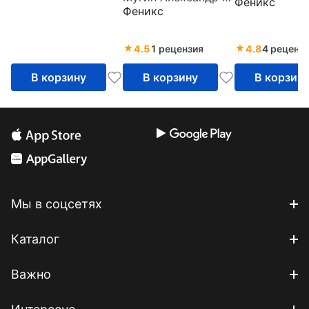
Феникс
Феникс
деловой репутации
4.5
1 рецензия
4.8
4 реценз
В корзину
В корзину
В корзин
Мы в соцсетях
Каталог
Важно