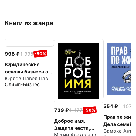
Книги из жанра
998
1 995
-50%
Юридические
основы бизнеса от
Юрлов Павел Павлович
практикующих
Олимп-Бизнес
адвокатов.
Открытие,
сопровождение,
554
1 107
-
ликвидация
739
1 477
-50%
Прав по жизн
Доброе имя.
Дела семей
Защита чести,
Самоха Анто
Мугин Александр Сергеевич
достоинства и