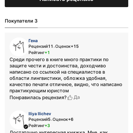
Покупатели 3
Гена
Рецензий
11
Оценок
+15
•
Рейтинг
+1
Среди прочего в книге много практики по
защите чести и достоинства, доходчиво
написано со ссылкой на специалистов в
области лингвистики, обложка удобная,
качество печати отличное, видно, что написано
практикующим юристом
Да
Понравилась рецензия?
Iliya Ilichev
Рецензий
5
Оценок
+6
•
Рейтинг
+3
Достаточно интересная книжка. Мне, как