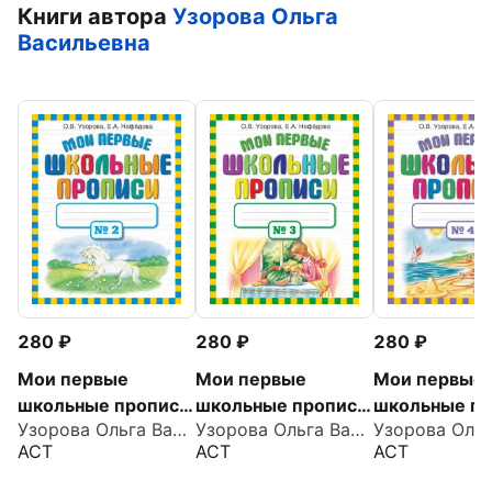
Книги автора
Узорова Ольга
Васильевна
280
280
280
Мои первые
Мои первые
Мои первые
школьные прописи.
школьные прописи.
школьные пр
Узорова Ольга Васильевна
Узорова Ольга Васильевна
В 4-х частях. Часть
В 4-х частях. Часть
В 4-х частях
АСТ
АСТ
АСТ
2
3
4