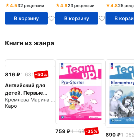
4.5
32 рецензии
4.8
23 рецензии
4.8
25 рецен
В корзину
В корзину
В корзин
Книги из жанра
816
1 631
-50%
Английский для
детей. Первые
Кремлева Марина Михайловна
глаголы в играх и
Каро
картинках
759
1 168
-35%
690
1 062
-