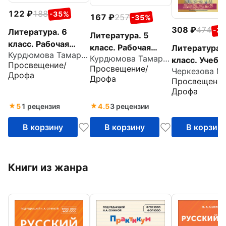
122
188
-35%
167
257
-35%
308
474
-3
Литература. 6
Литература. 5
класс. Рабочая
класс. Рабочая
Литература.
Курдюмова Тамара Федоровна
тетрадь. В 2-х
Курдюмова Тамара Федоровна
тетрадь. В 2-х
класс. Учебн
Просвещение/
частях. Часть 2.
Просвещение/
частях. Часть 2.
Часть 2
Дрофа
Дрофа
ФГОС
Просвещение
ФГОС
Дрофа
5
1 рецензия
4.5
3 рецензии
В корзину
В корзину
В корзин
Книги из жанра