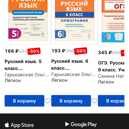
193
386
166
331
-50%
-50%
345
689
-5
Русский язык. 6
Русский язык. 5
ОГЭ. Русский
класс.
класс.
9 класс. Учи
Гарькавская Ольга Геннадьевна
Гарькавская Ольга Геннадьевна
Орфография.
Орфографический
писать сочин
Легион
Легион
Легион
Практикум
тренинг
Задание 13.
В корзину
В корзину
В корзин