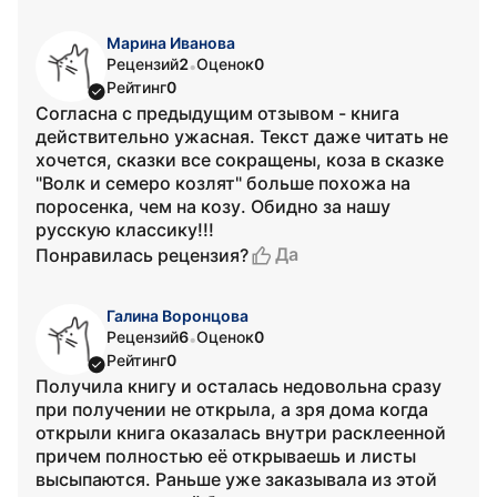
Марина Иванова
Рецензий
2
Оценок
0
•
Рейтинг
0
Согласна с предыдущим отзывом - книга
действительно ужасная. Текст даже читать не
хочется, сказки все сокращены, коза в сказке
"Волк и семеро козлят" больше похожа на
поросенка, чем на козу. Обидно за нашу
русскую классику!!!
Да
Понравилась рецензия?
Галина Воронцова
Рецензий
6
Оценок
0
•
Рейтинг
0
Получила книгу и осталась недовольна сразу
при получении не открыла, а зря дома когда
открыли книга оказалась внутри расклеенной
причем полностью её открываешь и листы
высыпаются. Раньше уже заказывала из этой