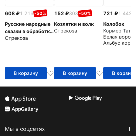
608
1 216
152
303
721
1 442
-50%
-50%
-
Русские народные
Козлятки и волк
Колобок
Стрекоза
Кормер Тать
сказки в обработке
Белая ворона
Стрекоза
А. Н. Толстого
Альбус корву
В корзину
В корзину
В корзин
Мы в соцсетях