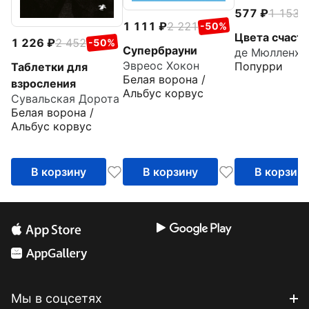
577
1 153
-
1 111
2 221
-50%
Цвета счасть
1 226
2 452
-50%
Супербрауни
Эвреос Хокон
Попурри
Таблетки для
Белая ворона /
взросления
Альбус корвус
Сувальская Дорота
Белая ворона /
Альбус корвус
В корзину
В корзину
В корзин
Мы в соцсетях