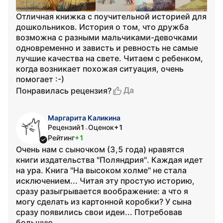
Отличная книжка с поучительной историей для
дошкольников. История о том, что дружба
возможна с разными мальчиками-девочками
одновременно и зависть и ревность не самые
лучшие качества на свете. Читаем с ребенком,
когда возникает похожая ситуация, очень
помогает :-)
Да
Понравилась рецензия?
Маргарита Каликина
Рецензий
1
Оценок
+1
•
Рейтинг
+1
Очень нам с сыночком (3,5 года) нравятся
книги издательства "Поляндрия". Каждая идет
на ура. Книга "На высоком холме" не стала
исключением... Читая эту простую историю,
сразу разыгрывается воображение: а что я
могу сделать из картонной коробки? У сына
сразу появились свои идеи... Потребовав
большую...