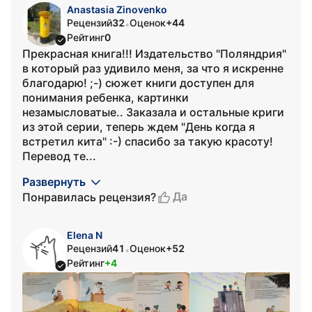
Anastasia Zinovenko
Рецензий
32
Оценок
+44
•
Рейтинг
0
Прекрасная книга!!! Издательство "Поляндрия"
в который раз удивило меня, за что я искренне
благодарю! ;-) сюжет книги доступен для
понимания ребенка, картинки
незамысловатые.. Заказала и остальные криги
из этой серии, теперь ждем "День когда я
встретил кита" :-) спасибо за такую красоту!
Перевод те...
Развернуть
Да
Понравилась рецензия?
Elena N
Рецензий
41
Оценок
+52
•
Рейтинг
+4