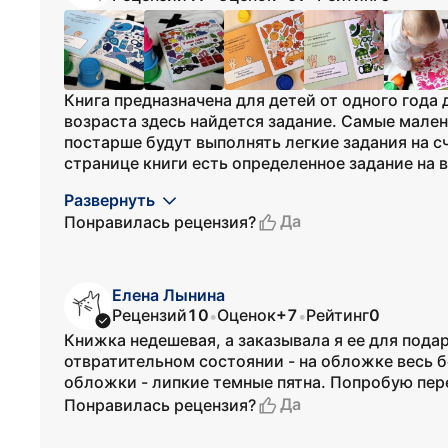
Книга предназначена для детей от одного года д
возраста здесь найдется задание. Самые мален
постарше будут выполнять легкие задания на с
странице книги есть определенное задание на 
Развернуть
Да
Понравилась рецензия?
Елена Лынина
Рецензий
10
Оценок
+7
Рейтинг
0
•
•
Книжка недешевая, а заказывала я ее для пода
отвратительном состоянии - на обложке весь б
обложки - липкие темные пятна. Попробую пер
Да
Понравилась рецензия?