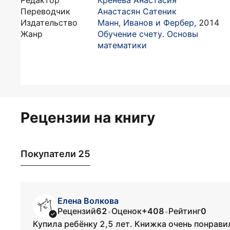
Редактор
Кренева Анастасия
Переводчик
Анастасян Сатеник
Издательство
Манн, Иванов и Фербер
,
2014
Жанр
Обучение счету. Основы
математики
Рецензии на книгу
Покупатели 25
Елена Волкова
Рецензий
62
Оценок
+408
Рейтинг
0
•
•
Купила ребёнку 2,5 лет. Книжка очень понравил