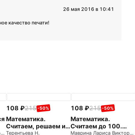
26 мая 2016 в 10:41
ное качество печати!
108
215
108
215
-50%
-50%
ся
Математика.
Математика.
Считаем, решаем и
Считаем до 100.
Маврина Лариса Викторовна
сравниваем.
Терентьева Н.
Рабочая тетрадь
Маврина Лариса Викторовна