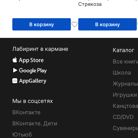
Стрекоза
дошкольника
В корзину
В корзину
Лабиринт в кармане
Каталог
Все книг
Школа
Журнал
Игрушки
Мы в соцсетях
Канцтов
ВКонтакте
CD/DVD
ВКонтакте. Дети
Сувенир
Ютьюб