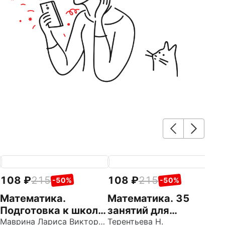
108
215
108
215
2
-50%
-50%
Математика.
Математика. 35
М
Подготовка к школе.
занятий для
д
Рабочая тетрадь
Маврина Лариса Викторовна
подготовки к школе.
Терентьева Н.
Р