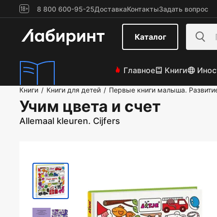
8 800 600-95-25
Доставка
Контакты
Задать вопрос
Каталог
Главное
Книги
Инос
Книги
Книги для детей
Первые книги малыша. Развити
/
/
Учим цвета и счет
Allemaal kleuren. Сijfers