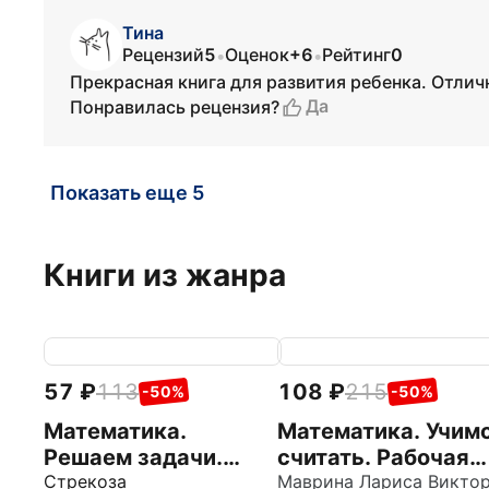
Тина
Рецензий
5
Оценок
+6
Рейтинг
0
•
•
Прекрасная книга для развития ребенка. Отлич
Да
Понравилась рецензия?
Показать еще 5
Книги из жанра
57
113
108
215
-50%
-50%
Математика.
Математика. Учим
Решаем задачи.
считать. Рабочая
Рабочая тетрадь
Стрекоза
тетрадь