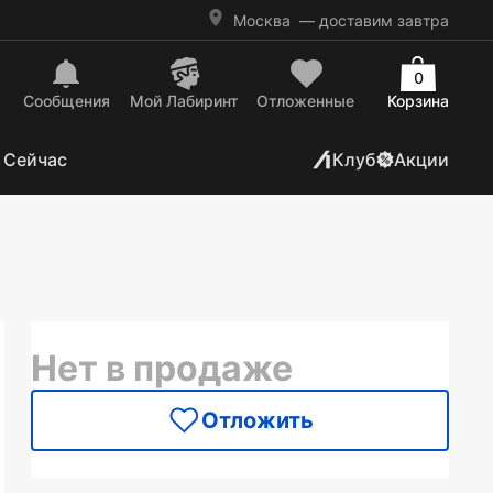
Москва
— доставим завтра
0
Сообщения
Mой Лабиринт
Отложенные
Корзина
 Сейчас
Клуб
Акции
Нет в продаже
Отложить