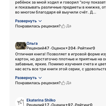
ребёнок за мной ходил и говорил "хочу показат
и показывать различные предметы в книжке, отв
во многом благодаря ей выучили счёт. Д...
Развернуть
Да
Понравилась рецензия?
Ольга
Рецензий
47
Оценок
+204
Рейтинг
0
•
•
Отличная книга! Позволяет в игровой форме изу
картон, но достаточно плотные и приятные на 
забавные, яркие. Помимо изучения счета и цве
нас есть все три книги этой серии, с удовольст
Развернуть
Да
Понравилась рецензия?
Ekaterina Shilko
Рецензий
17
Оценок
+97
Рейтинг
0
•
•