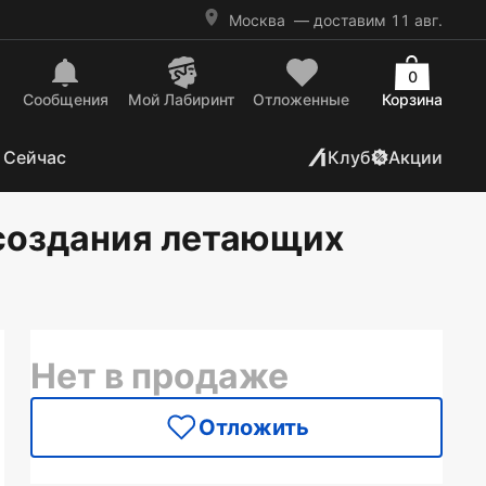
Москва
— доставим 11 авг.
0
Сообщения
Mой Лабиринт
Отложенные
Корзина
 Сейчас
Клуб
Акции
 создания летающих
Нет в продаже
Отложить