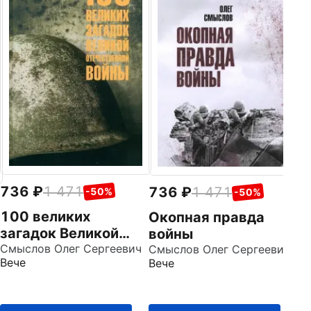
Т
Н
р
Ба
Це
м
1
736
1 471
736
1 471
-50%
-50%
100 великих
Окопная правда
загадок Великой
войны
Отечественной
Смыслов Олег Сергеевич
Смыслов Олег Сергеевич
Вече
Вече
войны