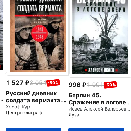
1 527
3 054
-50%
996
1 991
-50%
Русский дневник
Берлин 45.
й
солдата вермахта.
Сражение в логове
и
От Вислы до Волги.
Хохоф Курт
зверя
Исаев Алексей Валерьевич
Центрполиграф
1941-1943
Яуза