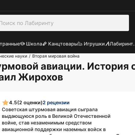
транные
Школа
Канцтовары
Игрушки
Лабиринт.
ческие науки
Вторая мировая война
/
урмовой авиации. История
хаил Жирохов
4.5
(2 оценки)
2 рецензии
Советская штурмовая авиация сыграла
выдающуюся роль в Великой ­Отечественной
войне, став незаменимым средством
авиационной поддержки наземных войск в