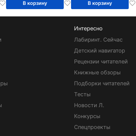
В корзину
В корзину
Интересно
и
Лабиринт. Сейчас
Детский навигатор
ы
Рецензии читателей
Книжные обзоры
ары
Подборки читателей
Тесты
ы
Новости Л.
Конкурсы
Спецпроекты