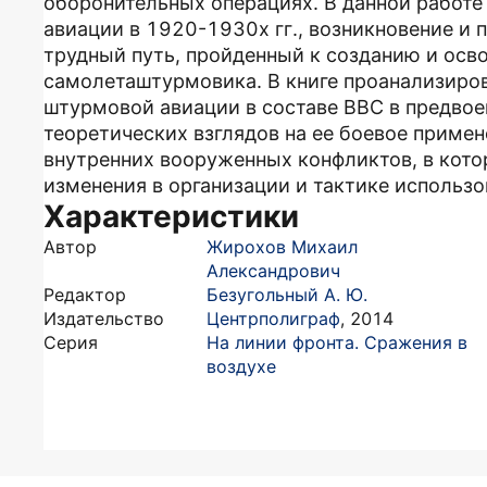
оборонительных операциях. В данной работ
авиации в 1920-1930­х гг., возникновение и
трудный путь, пройденный к созданию и осво
самолета­штурмовика. В книге проанализир
штурмовой авиации в составе ВВС в предвое
теоретических взглядов на ее боевое приме
внутренних вооруженных конфликтов, в кот
изменения в организации и тактике использ
Характеристики
Автор
Жирохов Михаил
Александрович
Редактор
Безугольный А. Ю.
Издательство
Центрполиграф
,
2014
Серия
На линии фронта. Сражения в
воздухе