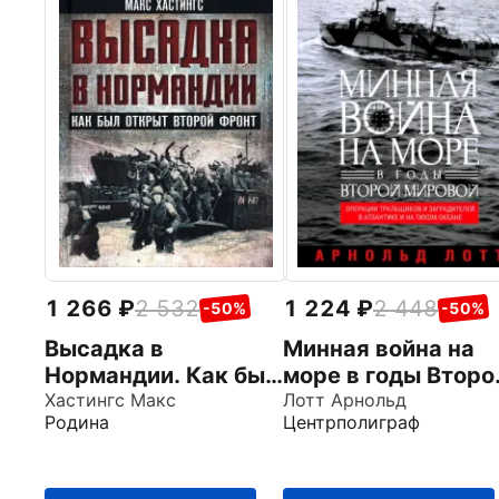
1 266
2 532
1 224
2 448
-50%
-50%
Высадка в
Минная война на
Нормандии. Как был
море в годы Второ
открыт Второй
Хастингс Макс
мировой. Операци
Лотт Арнольд
Родина
Центрполиграф
фронт
тральщиков и
заградителей