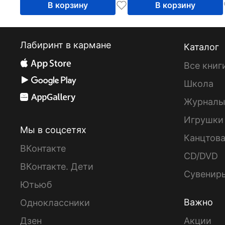
В корзину
В корзину
Лабиринт в кармане
Каталог
Все книг
Школа
Журнал
Игрушки
Мы в соцсетях
Канцтов
ВКонтакте
CD/DVD
ВКонтакте. Дети
Сувенир
Ютьюб
Важно
Одноклассники
Дзен
Акции