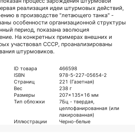
е показан процесс зарождения штурмовой
 первая реализация идеи штурмовых действий,
ению в производстве "летающего танка" -
ованы особенности организационной структуры
нный период, показана эволюция
нение. На конкретных примерах внешних и
орых участвовал СССР, проанализированы
ования штурмовиков.
ID товара
466598
ISBN
978-5-227-05654-2
Страниц
221
(Газетная)
Вес
238
г
Размеры
207x135x16
мм
Тип обложки
7Бц - твердая,
целлофанированная (или
лакированная)
Иллюстрации
Черно-белые