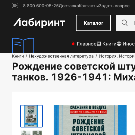
8 800 600-95-25
Доставка
Контакты
Задать вопрос
Каталог
Главное
Книги
Инос
Книги
Нехудожественная литература
История. Истори
/
/
Рождение советской шт
танков. 1926-1941
: Ми