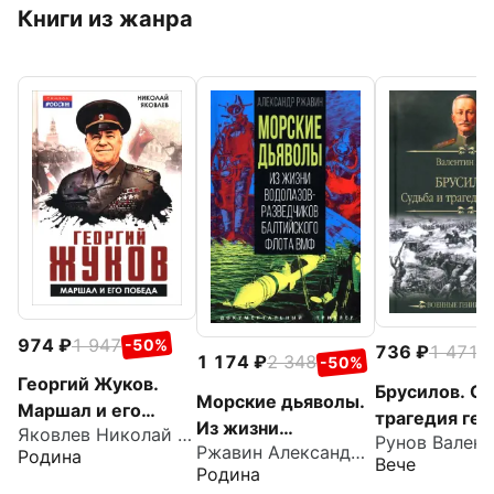
Книги из жанра
974
1 947
-50%
736
1 471
-
1 174
2 348
-50%
Георгий Жуков.
Брусилов. Су
Морские дьяволы.
Маршал и его
трагедия ген
Из жизни
Яковлев Николай Николаевич
Победа
Ржавин Александр Аркадьевич
водолазов-
Родина
Вече
Родина
разведчиков