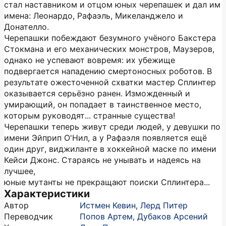
стал наставником и отцом юных черепашек и дал им
имена: Леонардо, Рафаэль, Микеланджело и
Донателло.
Черепашки побеждают безумного учёного Бакстера
Стокмана и его механических монстров, Маузеров,
однако не успевают вовремя: их убежище
подвергается нападению смертоносных роботов. В
результате ожесточенной схватки мастер Сплинтер
оказывается серьёзно ранен. Изможденный и
умирающий, он попадает в таинственное место,
которым руководят... странные существа!
Черепашки теперь живут среди людей, у девушки по
имени Эйприп О'Нил, а у Рафаэля появляется ещё
один друг, виджиланте в хоккейной маске по имени
Кейси Джонс. Стараясь не унывать и надеясь на
лучшее,
юные мутанты не прекращают поиски Сплинтера...
Характеристики
Автор
Истмен Кевин
,
Лерд Питер
Переводчик
Попов Артем
,
Дубаков Арсений