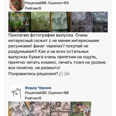
Рецензий
96
Оценок
+93
•
Рейтинг
0
Прилагаю фотографии выпуска. Очень
интересный сюжет с не менее интересными
рисунками! фанат черепах? покупай не
раздумывая!!! Как и на всех остальных
выпусках бумага очень приятная на ощупь,
приятно читать комикс, печать тоже на уровне,
все понятно, не размыто!
Да
Понравилась рецензия?
Федор Чернов
Рецензий
30
Оценок
+68
•
Рейтинг
0