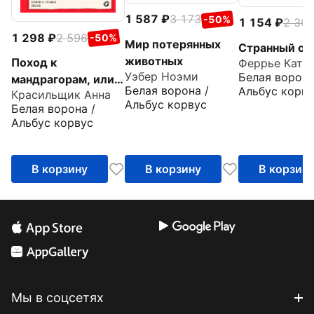
1 587
3 173
-50%
1 154
2 30
1 298
2 596
-50%
Мир потерянных
Странный от
животных
Поход к
Феррье Катр
Уэбер Ноэми
Белая ворона
мандрагорам, или
Белая ворона /
Альбус корву
Красильщик Анна
История о льве,
Альбус корвус
Белая ворона /
слоне, жирафе и
Альбус корвус
еже, который
хотел стать совой
В корзину
В корзину
В корзин
Мы в соцсетях