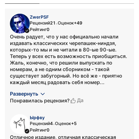
ZwerPSF
Рецензий
21
Оценок
+49
•
Рейтинг
0
Очень радует, что у нас официально начали
издавать классических черепашек-ниндзя,
которых-то мы и не читали в 80-ые 90-ые.
Теперь у всех есть возможность приобщиться.
Жаль, конечно, что решили выпускать по
номерам, а не одним сборником - такой
существует забугорный. Но всё же - приятно
каждый месяц радовать себя номер...
Развернуть
Да
Понравилась рецензия?
Ырфву
Рецензий
4
Оценок
+5
•
Рейтинг
0
Отличное издание, отличная классическая