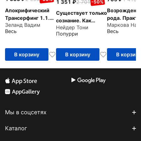
1 351
2 701
-50%
Апокрифический
Возрождени
Существует только
Трансерфинг 1.1.
рода. Практи
сознание. Как
Зеланд Вадим
Новое издание
системных
Нейдер Тони
осознанность
Весь
Весь
расстановок
Попурри
преобразит вашу
жизнь
В корзину
В корзину
В корзин
Мы в соцсетях
Каталог