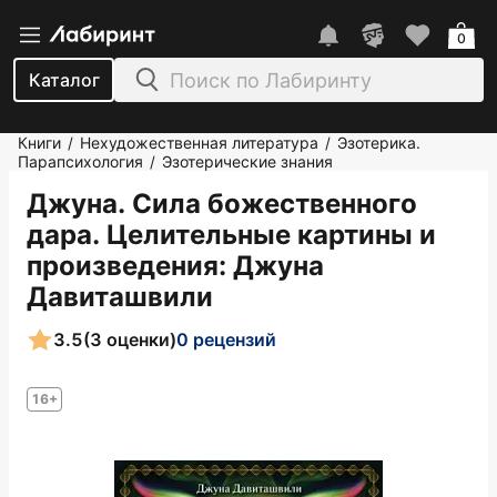
0
Каталог
Книги
Нехудожественная литература
Эзотерика.
/
/
Парапсихология
Эзотерические знания
/
Джуна. Сила божественного
дара. Целительные картины и
произведения
: Джуна
Давиташвили
3.5
(3 оценки)
0 рецензий
16+