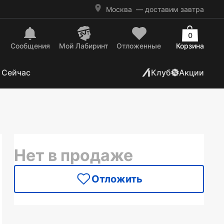
Москва
— доставим завтра
0
Сообщения
Mой Лабиринт
Отложенные
Корзина
 Сейчас
Клуб
Акции
Нет в продаже
Отложить