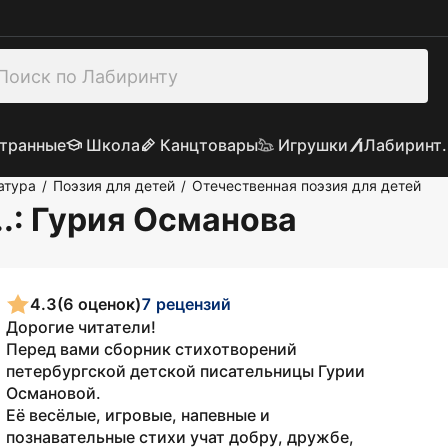
транные
Школа
Канцтовары
Игрушки
Лабиринт.
атура
Поэзия для детей
Отечественная поэзия для детей
/
/
.
: Гурия Османова
4.3
(6 оценок)
7 рецензий
Дорогие читатели!
Перед вами сборник стихотворений
петербургской детской писательницы Гурии
Османовой.
Её весёлые, игровые, напевные и
познавательные стихи учат добру, дружбе,