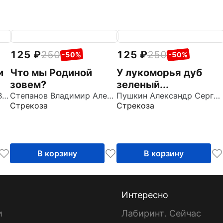
125
250
125
250
-50%
-50%
и
Что мы Родиной
У лукоморья дуб
зовем?
зеленый...
Маяковский Владимир Владимирович
Степанов Владимир Александрович
Пушкин Александр Сергеевич
Стрекоза
Стрекоза
В корзину
В корзину
Интересно
и
Лабиринт. Сейчас