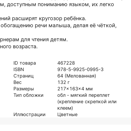
м, доступным пониманию языком, их легко
ний расширят кругозор ребёнка.
 обогащению речи малыша, делая её чёткой,
ернерам для чтения детям.
ого возраста.
ID товара
467228
ISBN
978-5-9925-0995-3
Страниц
64
(Мелованная)
Вес
132
г
Размеры
217x163x4
мм
Тип обложки
обл - мягкий переплет
(крепление скрепкой или
клеем)
Иллюстрации
Цветные