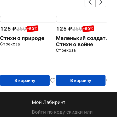
125
250
125
250
1
-50%
-50%
Стихи о природе
Маленький солдат.
В
Стрекоза
Стихи о войне
С
Стрекоза
Ст
В корзину
В корзину
Мой Лабиринт
Войти по коду скидки или