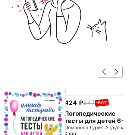
424
847
6
-50%
Логопедические
В
тесты для детей 6-7
р
лет
Османова Гурия Абдулбарисовна
А
Каро
Ка