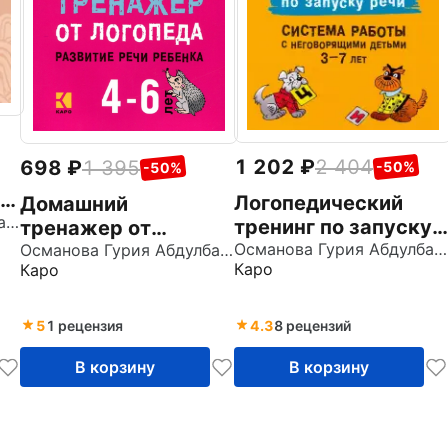
1 202
2 404
698
1 395
-50%
-50%
 Л
Логопедический
Домашний
Османова Гурия Абдулбарисовна
тренинг по запуску
тренажер от
речи. Система
Османова Гурия Абдулбарисовна
логопеда. Развитие
Османова Гурия Абдулбарисовна
Каро
Каро
работы с
речи ребенка 4-6
неговорящими
лет
детьми 3-7 лет
5
1 рецензия
4.3
8 рецензий
В корзину
В корзину