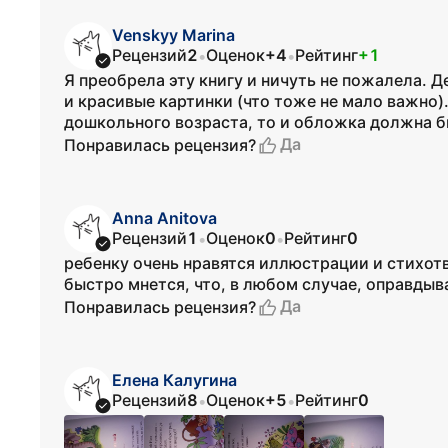
Venskyy Marina
Рецензий
2
Оценок
+4
Рейтинг
+1
•
•
Я преобрела эту книгу и ничуть не пожалела. 
и красивые картинки (что тоже не мало важно).
дошкольного возраста, то и обложка должна бы
Да
Понравилась рецензия?
Anna Anitova
Рецензий
1
Оценок
0
Рейтинг
0
•
•
ребенку очень нравятся иллюстрации и стихотв
быстро мнется, что, в любом случае, оправдыв
Да
Понравилась рецензия?
Елена Калугина
Рецензий
8
Оценок
+5
Рейтинг
0
•
•