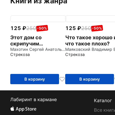
Книги из жанра
125
250
125
250
-50%
-50%
Этот дом со
Что такое хорошо 
скрипучим
что такое плохо?
крыльцом
Махотин Сергей Анатольевич
Стрекоза
Стрекоза
В корзину
В корзину
Лабиринт в кармане
Каталог
Все книг