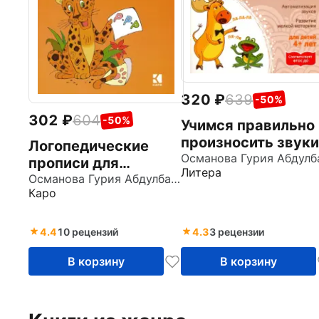
320
639
-50%
302
604
-50%
Учимся правильно
произносить звуки
Логопедические
и Ль. ФГОС ДО
прописи для
Литера
дошколят
Османова Гурия Абдулбарисовна
Каро
4.4
10 рецензий
4.3
3 рецензии
В корзину
В корзину