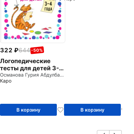
з
з
322
644
-50%
Логопедические
тесты для детей 3-4
лет
Османова Гурия Абдулбарисовна
Каро
В корзину
В корзину