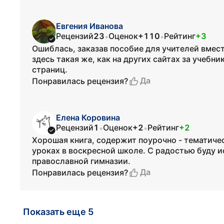
Евгения Иванова
Рецензий
23
Оценок
+110
Рейтинг
+3
•
•
Ошиблась, заказав пособие для учителей вмест
здесь такая же, как на других сайтах за учебн
страниц.
Да
Понравилась рецензия?
Елена Коровина
Рецензий
1
Оценок
+2
Рейтинг
+2
•
•
Хорошая книга, содержит поурочно - тематичес
уроках в воскресной школе. С радостью буду и
православной гимназии.
Да
Понравилась рецензия?
Показать еще 5