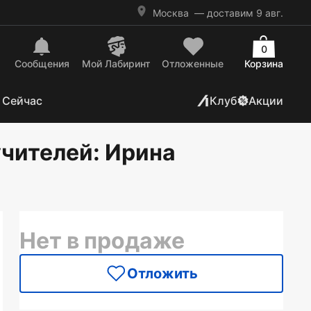
Москва
— доставим 9 авг.
0
Сообщения
Mой Лабиринт
Отложенные
Корзина
 Сейчас
Клуб
Акции
учителей
: Ирина
Нет в продаже
Отложить