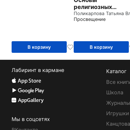
Основы
религиозных
культур народов
Просвещение
России. 4 класс.
Рабочая тетрадь
В корзину
В корзину
Лабиринт в кармане
Каталог
Все книг
Школа
Журнал
Игрушки
Мы в соцсетях
Канцтов
ВКонтакте