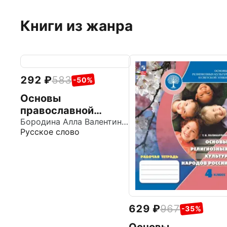
Книги из жанра
292
583
-50%
Основы
православной
культуры. 4 класс.
Бородина Алла Валентиновна
Русское слово
Рабочая тетрадь к
учебнику А. В.
Бородиной
629
967
-35%