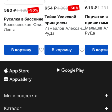
616
1 231
654
1 308
-
-50%
580
1 160
-50%
Перчатки с
Тайна Укокской
Русалка в бассейне
пришитыми
принцессы
Вознесенская Юлия Николаевна
Измайлов Александр
пальцами
Лепта
РуДа
РуДа
В корзину
В корзину
В корзин
Мы в соцсетях
Каталог