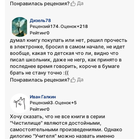
Да
Понравилась рецензия?
Дизель78
Рецензий
174
Оценок
+218
•
Рейтинг
0
думал книгу покупать или нет, решил прочесть
в электронке, бросил в самом начале, не идет
вообще, какая то детская что ли, видно что
писал школьник, даже не негр, как принято в
последнее время говорить, короче в бумаге
брать не стану точно :((
Да
Понравилась рецензия?
Иван Галкин
Рецензий
3
Оценок
+5
•
Рейтинг
0
Хочу сказать, что не все книги в серии
"Чистилище" являются достойными,
самостоятельными произведениями. Однако
дилогию "Учителя" можно назвать именно