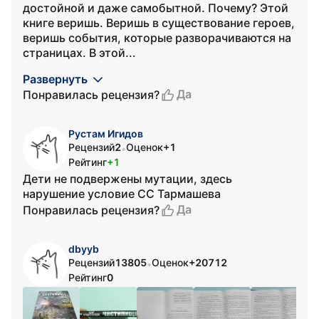
достойной и даже самобытной. Почему? Этой
книге веришь. Веришь в существование героев,
веришь события, которые разворачиваются на
страницах. В этой...
Развернуть
Да
Понравилась рецензия?
Рустам Игидов
Рецензий
2
Оценок
+1
•
Рейтинг
+1
Дети не подвержены мутации, здесь
нарушение условие СС Тармашева
Да
Понравилась рецензия?
dbyyb
Рецензий
13805
Оценок
+20712
•
Рейтинг
0