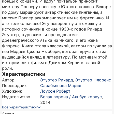
концы с концами. И вдруг почтальон приносит
мистеру Попперу посылку с Южного полюса. Вскоре
по дому маршируют антарктические пингвины, а
миссис Поппер аккомпанирует им на фортепьяно. И
это только начало! Эту невероятную и смешную
историю сочинили в конце 1930-х годов Ричард
Этуотер, журналист и преподаватель
древнегреческого языка из Чикаго, и его жена
Флоренс. Книга стала классикой, авторы получили за
нее Медаль Джона Ньюбери, которая вручается за
выдающийся вклад в литературу. По мотивам этой
истории снят фильм с Джимом Керри в главной
роли.
Характеристики
Автор
Этуотер Ричард
,
Этуотер Флоренс
Переводчик
Сарабьянова Мария
Художник
Лоусон Роберт
Издательство
Белая ворона / Альбус корвус
,
2014
Все характеристики