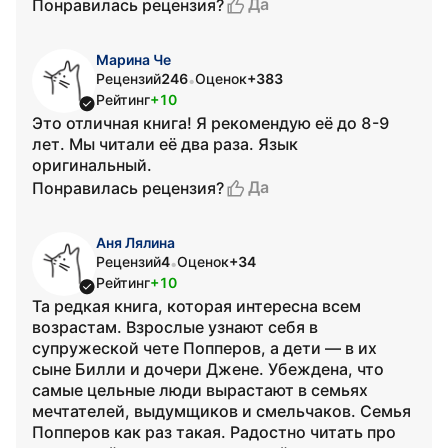
Да
Понравилась рецензия?
Марина Че
Рецензий
246
Оценок
+383
•
Рейтинг
+10
Это отличная книга! Я рекомендую её до 8-9
лет. Мы читали её два раза. Язык
оригинальный.
Да
Понравилась рецензия?
Аня Лялина
Рецензий
4
Оценок
+34
•
Рейтинг
+10
Та редкая книга, которая интересна всем
возрастам. Взрослые узнают себя в
супружеской чете Попперов, а дети — в их
сыне Билли и дочери Джене. Убеждена, что
самые цельные люди вырастают в семьях
мечтателей, выдумщиков и смельчаков. Семья
Попперов как раз такая. Радостно читать про