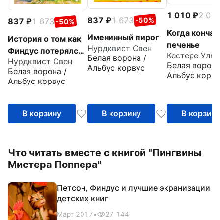
1 010
2 01
837
1 673
-50%
837
1 673
-50%
Когда кончае
Именинный пирог
История о том как
печенье
Нурдквист Свен
Финдус потерялся,
Кестере Ульр
Белая ворона /
Нурдквист Свен
когда был
Белая ворона
Альбус корвус
Белая ворона /
маленький
Альбус корву
Альбус корвус
В корзину
В корзину
В корзин
Что читать вместе с книгой "Пингвины
Мистера Поппера"
Петсон, Финдус и лучшие экранизации
детских книг
Март 2017
•
27 144