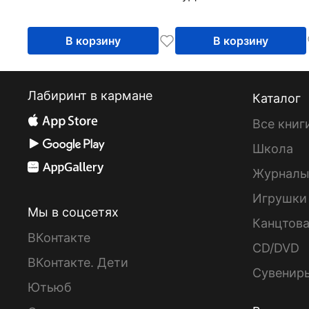
В корзину
В корзину
Лабиринт в кармане
Каталог
Все книг
Школа
Журнал
Игрушки
Мы в соцсетях
Канцтов
ВКонтакте
CD/DVD
ВКонтакте. Дети
Сувенир
Ютьюб