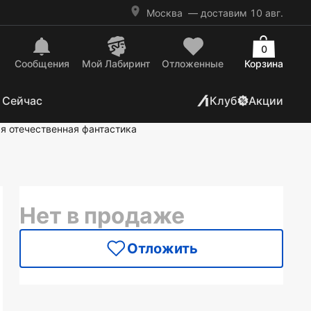
Москва
— доставим 10 авг.
0
Сообщения
Mой Лабиринт
Отложенные
Корзина
 Сейчас
Клуб
Акции
я отечественная фантастика
Нет в продаже
Отложить