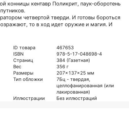
ой конницы кентавр Поликрит, паук-оборотень
спутников.
ратором четвертой тверди. И готовы бороться
озражают, то в ход идет оружие и магия. И
ID товара
467653
ISBN
978-5-17-048698-4
Страниц
384
(Газетная)
Вес
356
г
Размеры
207x137x25
мм
Тип обложки
7Бц - твердая,
целлофанированная (или
лакированная)
Иллюстрации
Без иллюстраций