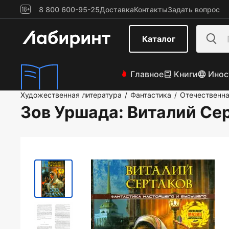
8 800 600-95-25
Доставка
Контакты
Задать вопрос
Каталог
Главное
Книги
Инос
Художественная литература
Фантастика
Отечественна
/
/
Зов Уршада
: Виталий Се