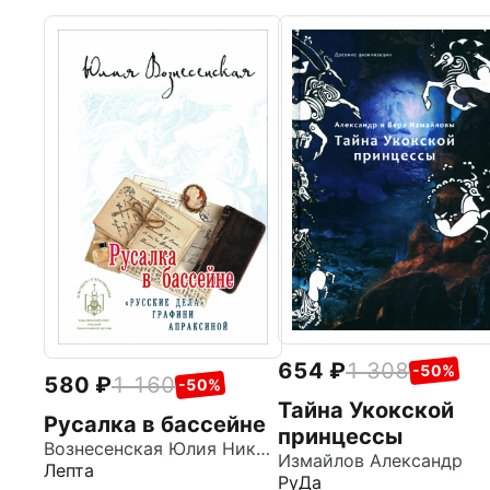
654
1 308
-50%
580
1 160
-50%
Тайна Укокской
Русалка в бассейне
принцессы
Вознесенская Юлия Николаевна
Измайлов Александр
Лепта
РуДа