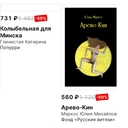
731
1 462
7
-50%
Колыбельная для
М
Минска
с
Глинистая Катерина
Го
Попурри
Д
560
1 120
-50%
Арево-Кин
Маркос Юлия Михайловна
Фонд «Русские витязи»