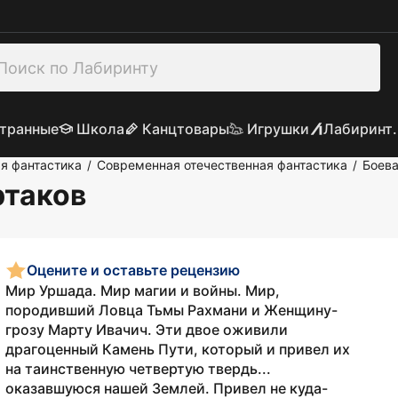
транные
Школа
Канцтовары
Игрушки
Лабиринт.
я фантастика
Современная отечественная фантастика
Боева
/
/
ртаков
Оцените и оставьте рецензию
Мир Уршада. Мир магии и войны. Мир,
породивший Ловца Тьмы Рахмани и Женщину-
грозу Марту Ивачич. Эти двое оживили
драгоценный Камень Пути, который и привел их
на таинственную четвертую твердь...
оказавшуюся нашей Землей. Привел не куда-