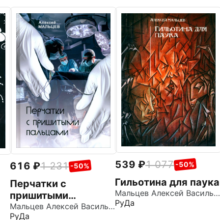
539
1 077
616
1 231
-50%
-50%
Гильотина для паука
Перчатки с
Мальцев Алексей Васильевич
пришитыми
РуДа
пальцами
Мальцев Алексей Васильевич
РуДа