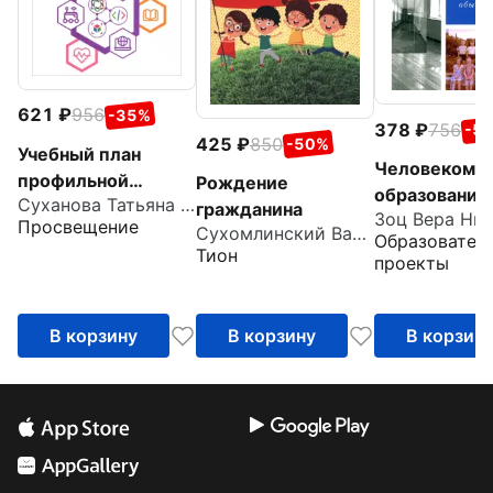
621
956
-35%
378
756
-5
425
850
-50%
Учебный план
Человекоме
профильной
Рождение
образование,
Суханова Татьяна Вдладимировна
школы.
гражданина
Основы разв
Просвещение
Проектируем
Сухомлинский Василий Александрович
Образовател
обычной шк
Тион
вместе
проекты
В корзину
В корзину
В корзин