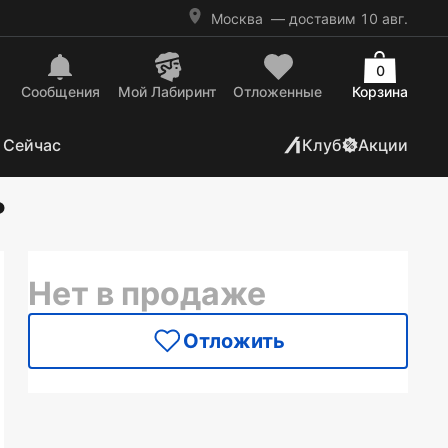
Москва
— доставим 10 авг.
0
Сообщения
Mой Лабиринт
Отложенные
Корзина
 Сейчас
Клуб
Акции
ь
Нет в продаже
Отложить