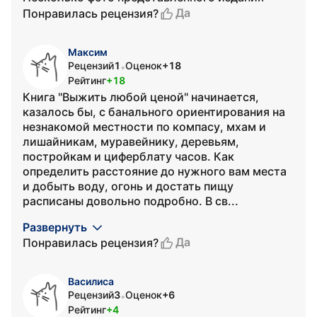
Да
Понравилась рецензия?
Максим
Рецензий
1
Оценок
+18
•
Рейтинг
+18
Книга "Выжить любой ценой" начинается,
казалось бы, с банального ориентирования на
незнакомой местности по компасу, мхам и
лишайникам, муравейнику, деревьям,
постройкам и циферблату часов. Как
определить расстояние до нужного вам места
и добыть воду, огонь и достать пищу
расписаны довольно подробно. В св...
Развернуть
Да
Понравилась рецензия?
Василиса
Рецензий
3
Оценок
+6
•
Рейтинг
+4