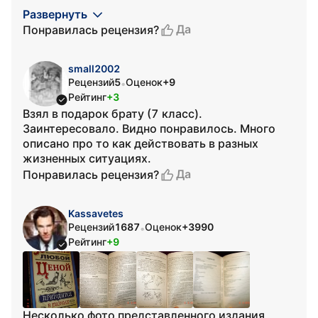
Развернуть
Да
Понравилась рецензия?
small2002
Рецензий
5
Оценок
+9
•
Рейтинг
+3
Взял в подарок брату (7 класс).
Заинтересовало. Видно понравилось. Много
описано про то как действовать в разных
жизненных ситуациях.
Да
Понравилась рецензия?
Kassavetes
Рецензий
1687
Оценок
+3990
•
Рейтинг
+9
Несколько фото представленного издания