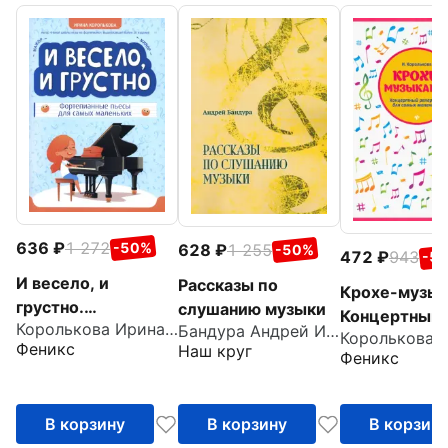
636
1 272
-50%
628
1 255
-50%
472
943
-5
И весело, и
Рассказы по
Крохе-музык
грустно.
слушанию музыки
Концертный
Королькова Ирина Станиславовна
Фортепианные
Бандура Андрей Иванович
репертуар. Ча
Феникс
Наш круг
пьесы для самых
Феникс
маленьких
В корзину
В корзину
В корзин