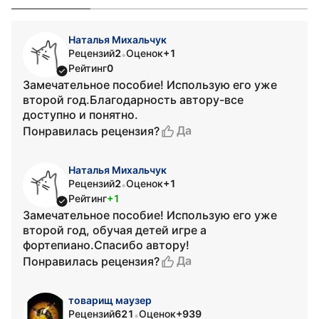
Наталья Михальчук
Рецензий
2
Оценок
+1
•
Рейтинг
0
Замечательное пособие! Использую его уже
второй год.Благодарность автору-все
доступно и понятно.
Да
Понравилась рецензия?
Наталья Михальчук
Рецензий
2
Оценок
+1
•
Рейтинг
+1
Замечательное пособие! Использую его уже
второй год, обучая детей игре а
фортепиано.Спасибо автору!
Да
Понравилась рецензия?
товарищ маузер
Рецензий
621
Оценок
+939
•