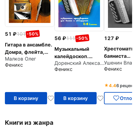
51
101
-50%
56
111
127
-50%
Гитара в ансамбле.
Хрестоматия
Музыкальный
Домра, флейта,
баяниста
калейдоскоп.
Малков Олег
фортепиано
Доренский Александр Тихонович
(аккордеонис
Избранные
Феникс
Феникс
Феникс
класс ДМШ
произведения для
баяна и
аккордеона. 2-4
4.4
6 реценз
классы
В корзину
В корзину
Отлож
Книги из жанра