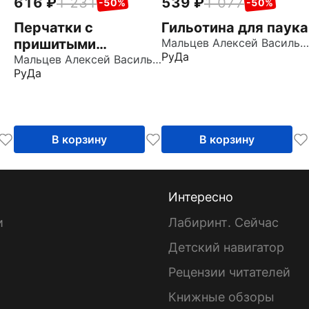
616
1 231
539
1 077
-50%
-50%
Перчатки с
Гильотина для паука
пришитыми
Мальцев Алексей Васильевич
РуДа
пальцами
Мальцев Алексей Васильевич
РуДа
В корзину
В корзину
Интересно
и
Лабиринт. Сейчас
Детский навигатор
ы
Рецензии читателей
Книжные обзоры