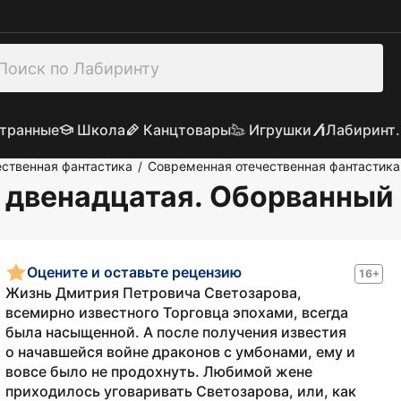
транные
Школа
Канцтовары
Игрушки
Лабиринт.
ственная фантастика
Современная отечественная фантастика
/
а двенадцатая. Оборванный
Оцените и оставьте рецензию
16+
Жизнь Дмитрия Петровича Светозарова,
всемирно известного Торговца эпохами, всегда
была насыщенной. А после получения известия
о начавшейся войне драконов с умбонами, ему и
вовсе было не продохнуть. Любимой жене
приходилось уговаривать Светозарова, или, как