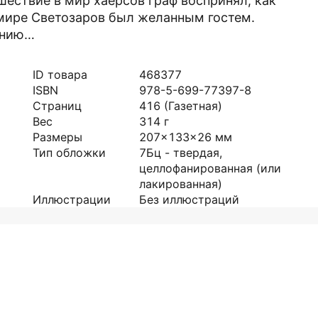
шествие в мир хаерсов граф воспринял, как
 мире Светозаров был желанным гостем.
анию…
ID товара
468377
ISBN
978-5-699-77397-8
Страниц
416
(Газетная)
Вес
314
г
Размеры
207x133x26
мм
Тип обложки
7Бц - твердая,
целлофанированная (или
лакированная)
Иллюстрации
Без иллюстраций