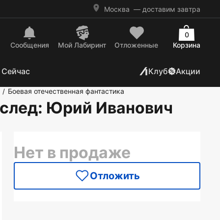
Москва
— доставим завтра
0
Сообщения
Mой Лабиринт
Отложенные
Корзина
 Сейчас
Клуб
Акции
Боевая отечественная фантастика
/
 след
: Юрий Иванович
Нет в продаже
Отложить