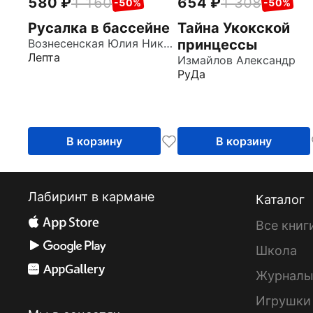
580
1 160
654
1 308
-50%
-50%
Русалка в бассейне
Тайна Укокской
Вознесенская Юлия Николаевна
принцессы
Лепта
Измайлов Александр
РуДа
В корзину
В корзину
Лабиринт в кармане
Каталог
Все книг
Школа
Журнал
Игрушки