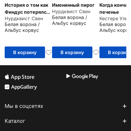
История о том как
Именинный пирог
Когда кончае
Нурдквист Свен
Финдус потерялся,
печенье
Белая ворона /
Нурдквист Свен
Кестере Ульр
когда был
Альбус корвус
Белая ворона /
Белая ворона
маленький
Альбус корвус
Альбус корву
В корзину
В корзину
В корзин
Мы в соцсетях
Каталог