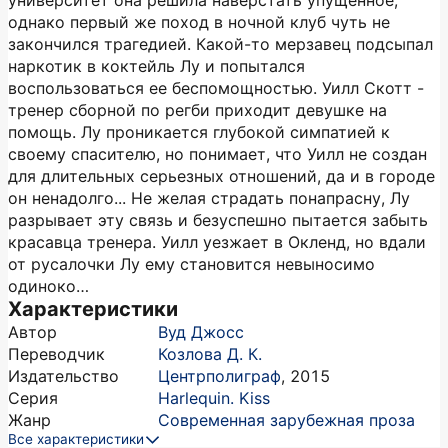
университет она решила наверстать упущенное,
однако первый же поход в ночной клуб чуть не
закончился трагедией. Какой-то мерзавец подсыпал
наркотик в коктейль Лу и попытался
воспользоваться ее беспомощностью. Уилл Скотт -
тренер сборной по регби приходит девушке на
помощь. Лу проникается глубокой симпатией к
своему спасителю, но понимает, что Уилл не создан
для длительных серьезных отношений, да и в городе
он ненадолго... Не желая страдать понапрасну, Лу
разрывает эту связь и безуспешно пытается забыть
красавца тренера. Уилл уезжает в Окленд, но вдали
от русалочки Лу ему становится невыносимо
одиноко…
Характеристики
Автор
Вуд Джосс
Переводчик
Козлова Д. К.
Издательство
Центрполиграф
,
2015
Серия
Harlequin. Kiss
Жанр
Современная зарубежная проза
Все характеристики