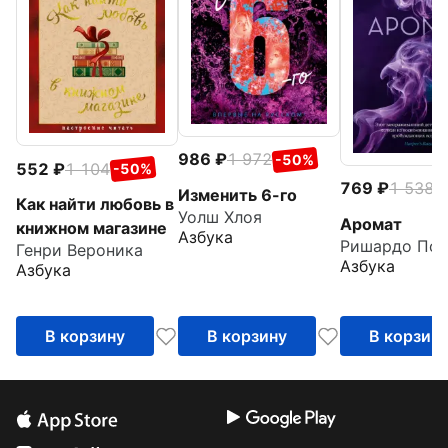
986
1 972
-50%
552
1 104
-50%
769
1 538
-
Изменить 6-го
Как найти любовь в
Уолш Хлоя
Аромат
книжном магазине
Азбука
Ришардо Пол
Генри Вероника
Азбука
Азбука
В корзину
В корзину
В корзин