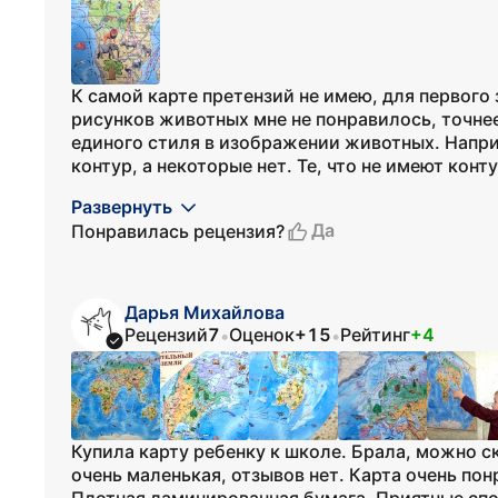
К самой карте претензий не имею, для первого
рисунков животных мне не понравилось, точнее 
единого стиля в изображении животных. Напр
контур, а некоторые нет. Те, что не имеют конту
Развернуть
Да
Понравилась рецензия?
Дарья Михайлова
Рецензий
7
Оценок
+15
Рейтинг
+4
•
•
Купила карту ребенку к школе. Брала, можно ск
очень маленькая, отзывов нет. Карта очень по