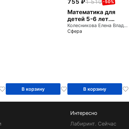
материалы для
755
1 510
-50%
детского сада
Математика для
детей 5-6 лет.
Демонстрационный
Колесникова Елена Владимировна
Сфера
материал. ФГОС ДО
В корзину
В корзину
Интересно
и
Лабиринт. Сейчас