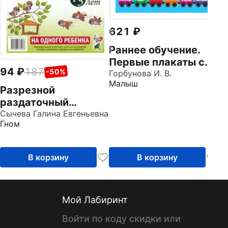
621
Раннее обучение.
Первые плакаты с
94
187
-50%
наклейками
Горбунова И. В.
Малыш
Разрезной
раздаточный
материал для
Сычева Галина Евгеньевна
Гном
формирования
элементарных
математических
В корзину
В корзину
представлений. 4-5
лет
Мой Лабиринт
Войти по коду скидки или