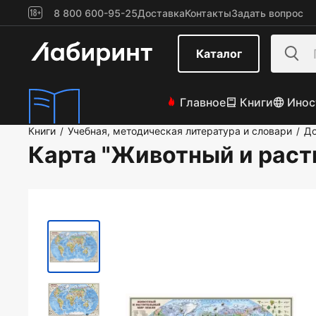
8 800 600-95-25
Доставка
Контакты
Задать вопрос
Каталог
Главное
Книги
Инос
Книги
Учебная, методическая литература и словари
До
/
/
Карта "Животный и раст