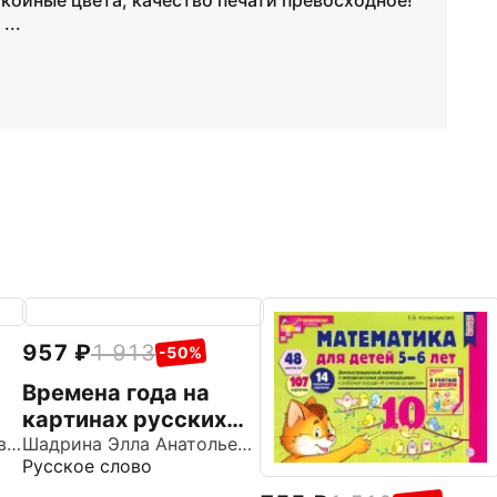
койные цвета, качество печати превосходное!
...
957
1 913
-50%
Времена года на
картинах русских
е
Алексеев Сергей Петрович
художников.
Шадрина Элла Анатольевна
Русское слово
Демонстрационные