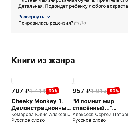
Плотная ламинированная бумага. Приятные спо
Детальная. Подойдет ребенку любого возраста 
Развернуть
Да
Понравилась рецензия?
Книги из жанра
707
1 414
957
1 913
-50%
-50%
Cheeky Monkey 1.
"И помнит мир
Демонстрационные
спасённый..."
карточки. Средняя
Комарова Юлия Александровна
Демонстрационны
Русское слово
Русское слово
группа. 4-5 лет
материалы для