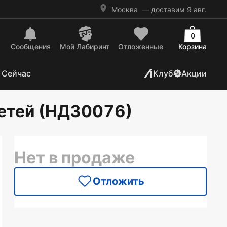
Москва
— доставим 9 авг.
0
Сообщения
Mой Лабиринт
Отложенные
Корзина
 Сейчас
Клуб
Акции
детей (НД30076)
Нет в продаже
Отложить