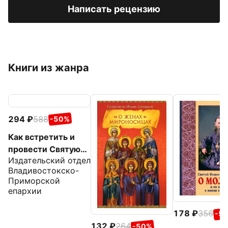
Написать рецензию
Книги из жанра
294
588
-50%
Как встретить и
провести Святую
Издательский отдел
Пасху
Владивостокско-
Приморской
епархии
178
356
-5
132
264
-50%