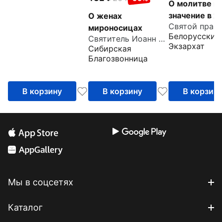
О молитве и 
значение в ж
О женах
христианства
мироносицах
Белорусский
Святитель Иоанн Златоуст
Извлечения 
Экзархат
Сибирская
дневника с
Благозвонница
комментари
пастырей
В корзину
В корзину
В корзин
Мы в соцсетях
Каталог