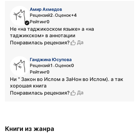
Амир Ахмедов
Рецензий
2
Оценок
+4
•
Рейтинг
0
Не «на таджикоском языке» а «на
таджикском» в аннотации
Да
Понравилась рецензия?
Ганджина Юсупова
Рецензий
1
Оценок
0
•
Рейтинг
0
Ни " Закон во Ислом а ЗаНон во Ислом). а так
хорошая книга
Да
Понравилась рецензия?
Книги из жанра