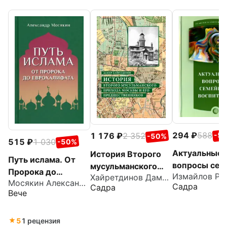
294
588
1 176
2 352
-5
-50%
515
1 030
-50%
Актуальные
История Второго
Путь ислама. От
вопросы сем
мусульманского
Пророка до
Измайлов Р. 
Хайретдинов Дамир Зинюрович
воспитания
прихода Москвы и
Мосякин Александр Георгиевич
Еврохалифата
Садра
Садра
его
Вече
предшественников
5
1 рецензия